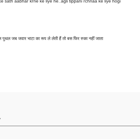
e sath aabhar krne ke liye he..agli tippani rchnaa ke liye hogi
 पुथल जब जवार भाटा का रूप ले लेती हैं तो बस फिर रुका नहीं जाता
