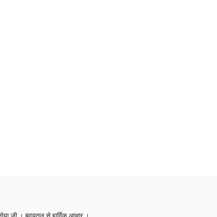
ी जोया जी । हृदयतल से हार्दिक आभार ।