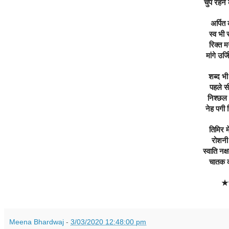
चुप रहने
अर्पित 
स्व भी 
रिक्त म
मांगे उर
शब्द भी
पहले सी
निश्छल 
नेह पगी 
तिमिर मे
रोशनी
स्वाति नक्ष
चातक क
★
Meena Bhardwaj
-
3/03/2020 12:48:00 pm