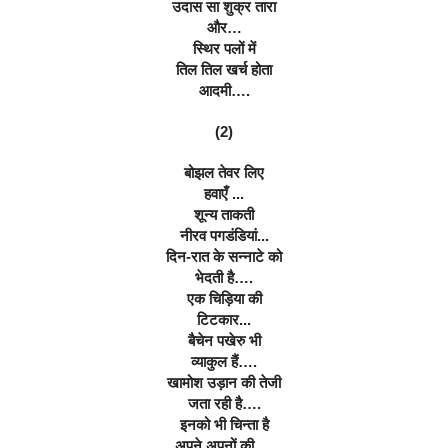
उदास सा शुक्र तारा
और…
स्थिर पलों में
तिल तिल खर्च होता
आदमी….
(2)
बोझल तेवर लिए
हवाएँ ...
शून्य ताकती
नीरव पगडंडियां...
दिन-रात के सन्नाटे को
भेदती है….
एक चिड़िया की
टिटकार...
बैचेन पखेरु भी
व्याकुल हैं….
खामोश उड़ान की तेजी
जता रही है….
इनको भी चिन्ता है
अपने अपनों की….