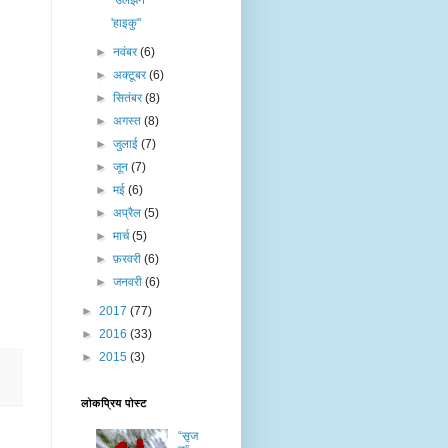
"उलझन"
'हाइकु"
►
नवंबर
(6)
►
अक्टूबर
(6)
►
सितंबर
(8)
►
अगस्त
(8)
►
जुलाई
(7)
►
जून
(7)
►
मई
(6)
►
अप्रैल
(5)
►
मार्च
(5)
►
फ़रवरी
(6)
►
जनवरी
(6)
►
2017
(77)
►
2016
(33)
►
2015
(3)
लोकप्रिय पोस्ट
“सृज