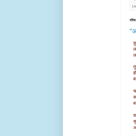
La
रविव
"अन
 
  
 
 
  
  
  
 
  
 
 
 