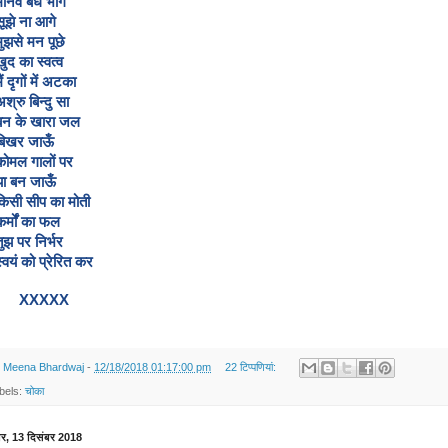
   मानव बँध भागे
   सूझे ना आगे
   मुझसे मन पूछे
   खुद का स्वत्व
   मैं दृगों में अटका
   अश्रु बिन्दु सा
   बन के खारा जल
   बिखर जाऊँ
   कोमल गालों पर
   या बन जाऊँ
   किसी सीप का मोती
   कर्मों का फल
   तुझ पर निर्भर
   स्वयं को प्रेरित कर
        XXXXX
y
Meena Bhardwaj
-
12/18/2018 01:17:00 pm
22 टिप्‍पणियां:
bels:
चोका
वार, 13 दिसंबर 2018