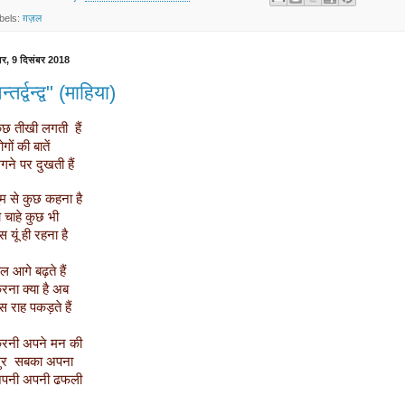
bels:
ग़ज़ल
ार, 9 दिसंबर 2018
्तर्द्वन्द्व" (माहिया)
  कुछ तीखी लगती  हैं
 लोगों की बातें
  लगने पर दुखती हैं
  तुम से कुछ कहना है
 हो चाहे कुछ भी
 बस यूं ही रहना है
 चल आगे बढ़ते हैं
  करना क्या है अब
 बस राह पकड़ते हैं
  करनी अपने मन की
  सुर  सबका अपना
  अपनी अपनी ढफली