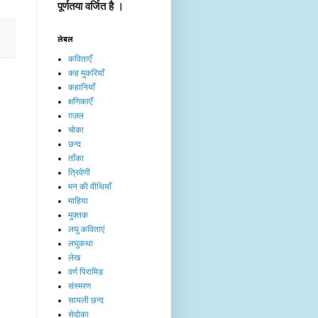
पूर्णतया वर्जित है ।
लेबल
कविताएँ
कह मुकरियाँ
कहानियाँ
क्षणिकाएँ
ग़ज़ल
चोका
छन्द
ताँका
त्रिवेणी
मन की वीथियाँ
माहिया
मुक्तक
लघु कविताएं
लघुकथा
लेख​
वर्ण पिरामिड
संस्मरण
सायली छन्द
सेदोका