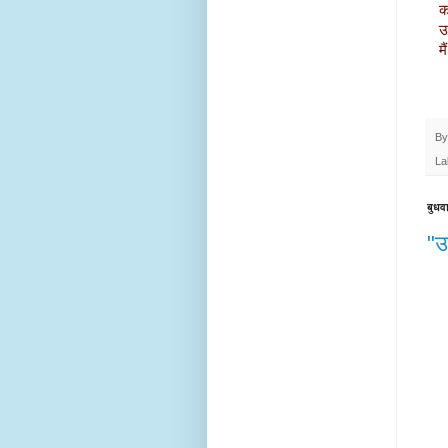
 
 
  
   
B
La
बुधव
"