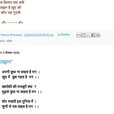
  कब कितना याद करूँ
  उलझन है खुद की
 मैं कौन राह गुजरूँ
    ✍️ -------- ✍️
y
Meena Bhardwaj
-
12/09/2018 08:09:00 am
18 टिप्‍पणियां:
bels:
माहिया
ार, 5 दिसंबर 2018
उलझन"
       अपनी कुछ ना कहता है मन ।
       खुद में  डूबा रहता है  मन ।।
       खामोशी की मजबूरी क्या  ?
       मुझसे कुछ ना कहता है मन ।।
       शोर मचाती इस दुनिया में ।
       चुप्पी से सब सहता है मन ।।