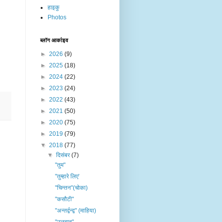
हाइकु
Photos
ब्लॉग आर्काइव
►
2026
(9)
►
2025
(18)
►
2024
(22)
►
2023
(24)
►
2022
(43)
►
2021
(50)
►
2020
(75)
►
2019
(79)
▼
2018
(77)
▼
दिसंबर
(7)
"तुम"
"तुम्हारे लिए'
"चिन्तन"(चोका)
"कसौटी"
"अन्तर्द्वन्द्व" (माहिया)