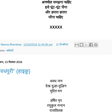
 अनमोल 
समझना चाहिए
इसे 
घूंट-घूंट पीना
और क़तरा क़तरा
जीना चाहिए 
XXXXX
y
Meena Bhardwaj
-
12/16/2016 11:44:00 am
11 टिप्‍पणियां:
bels:
कविताएँ
वार, 13 दिसंबर 2016
वधपुरी” (हाइकु)
अवध जन
देख दुल्हा-दुल्हिन
मुदित मन
हर्षित नृप
रघुकुल नन्दन
राजतिलक