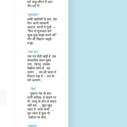
घटे कछु माँगन तें अरु
नीर घटे रि...
“शुरुआत”
लम्बी खामोशी के बाद एक
दिन जानी-पहचानी
आवाज़ कानों में गूंजी —
"फिर से शुरुआत करें
सुख-दुख साझा करने की"
तीर सी सिहरन समूचे
वजूद...
“उस पार”
उस पार बँधी खड़ी है एक
सांसारिक बंधन मुक्त
नाव, किन्तु उसका
खिवैया कौन है यह
प्रश्न .., तम की चादर में
लिपटा पड़ा है । रात के
घने आवरण...
"नेह"
तुम्हारा नेह भी हवा-
पानी सरीखा है चाहने पर
भी पल्लू के छोर से बंधता
नहीं बस…, खुल खुल
जाता है कभी-कभी…,
चुभ जाता है कुछ भी
अबोला सा बोल...
“संकल्प”