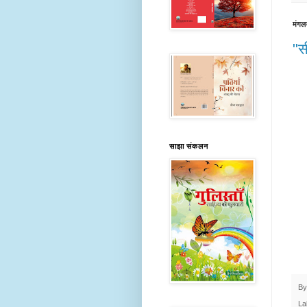
मंगल
"स
साझा संकलन
B
La