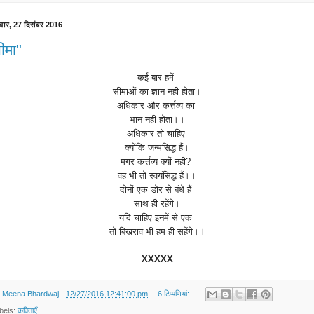
वार, 27 दिसंबर 2016
ीमा"
कई
बार
हमें
सीमाओं
का
ज्ञान
नही
होता।
अधिकार
और
कर्त्तव्य
का
भान
नही
होता।।
अधिकार
तो
चाहिए
क्योंकि
जन्मसिद्ध
हैं।
मगर
कर्त्तव्य
क्यों
नही
?
वह
भी
तो
स्वयंसिद्ध
हैं।।
दोनों
एक
डोर
से
बंधे
हैं
साथ
ही
रहेंगे।
यदि
चाहिए
इनमें से
एक
तो
बिखराव
भी
हम
ही
सहेंगे।।
XXXXX
y
Meena Bhardwaj
-
12/27/2016 12:41:00 pm
6 टिप्‍पणियां:
bels:
कविताएँ