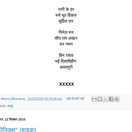
रानी के वर
भये भूप विकल
मूर्छित तन
निर्मल मन
सीय राम लखन
वन गमन
बिन राघव
भई दिशाविहीन 
अवधपुरी
XXXXX
y
Meena Bhardwaj
-
12/13/2016 05:33:00 pm
कोई टिप्पणी नहीं:
bels:
हाइकु
ार, 12 दिसंबर 2016
ीनिक्स" (हाइकु)