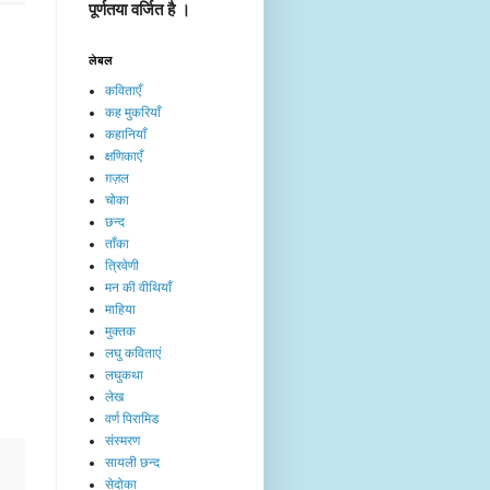
पूर्णतया वर्जित है ।
लेबल
कविताएँ
कह मुकरियाँ
कहानियाँ
क्षणिकाएँ
ग़ज़ल
चोका
छन्द
ताँका
त्रिवेणी
मन की वीथियाँ
माहिया
मुक्तक
लघु कविताएं
लघुकथा
लेख​
वर्ण पिरामिड
संस्मरण
सायली छन्द
सेदोका