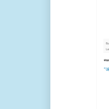
B
La
मंगल
“अ