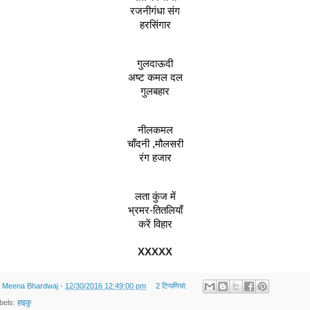
रजनीगंधा संग
हरसिंगार
गुलदाऊदी
अष्ट कमल दल
गुलबहार
नीलकमल
चाँदनी ,मौलसरी
रंग हजार
लता कुंज में
भ्रमर-तितलियाँ
करें विहार
XXXXX
y
Meena Bhardwaj
-
12/30/2016 12:49:00 pm
2 टिप्‍पणियां:
bels:
हाइकु