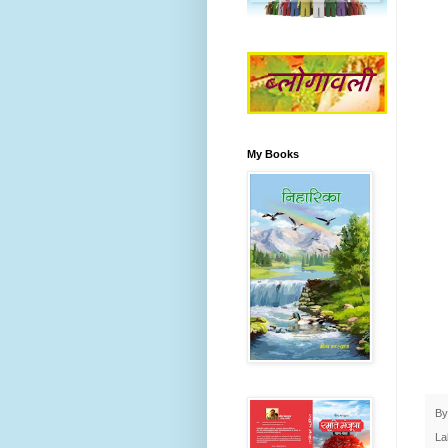
My Books
B
La