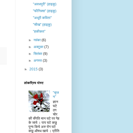
“अवधपुरी” (हाइकु)
"फीनिक्स" (हाइकु)
"अधूरी कविता"
"सीख" (हाइकु)
“हकीकत”
►
नवंबर
(6)
►
अक्टूबर
(7)
►
सितंबर
(9)
►
अगस्त
(3)
►
2015
(3)
लोकप्रिय पोस्ट
“सृज
न”
ज्ञान
घटे
ठग
चोर
की सँगति मान घटे पर गेह
के जाये । पाप घटे कछु
पुन्य किये अरु रोग घटे
कछु औषध खाये । प्रीति