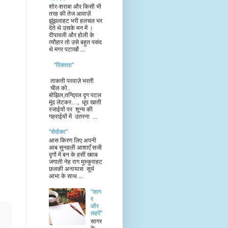
शोर-शराबा और किसी भी
तरह की तेज आवाज़ें
झुंझलाहट भरी हलचल भर
देते थे उसके मन में ।
दीपावली और होली के
त्यौहार तो उसे बहुत पसंद
थे मगर पटाखों ...
"रिक्तता"
ताकती परवाज़े भरती
चील को..
बोझिल,तन्द्रिल दृग पटल
मूंद लेटकर…, धूप खाती
रजाईयों पर शून्य की
गहराईयों में उतरना ...
"सेदोका"
आस किरण लिए अपनी
आब सुनहली आशाएँ सजी
दृगों में बन के हसीं ख्वाब
जगाती नेह राग मुस्कुराहट
छलकी अनायास सूर्य
आभा के साथ ...
"साग
र
और
लहरें"
सागर