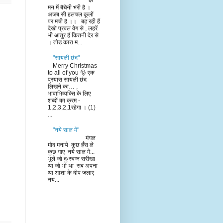
के
मन में बैचेनी भरी है ।
अजब सी हलचल कूलों
पर मची है ।। बढ़ रही हैं
देखो प्रबल वेग से , लहरें
भी आतुर हैं कितनी देर से
। तोड़ कारा म...
"सायली छंद"
Merry Christmas
to all of you 🎅 एक
प्रयास सायली छंद
लिखने का… ,
भावाभिव्यक्ति के लिए
शब्दों का क्रम -
1,2,3,2,1रहेगा । (1)
...
"नये साल में"
मंगल
मोद मनाये कुछ हँस ले
कुछ गाए नये साल में...
भूलें जो दुःस्वप्न सरीखा
था जो भी था सब अपना
था आशा के दीप जलाए
नय...