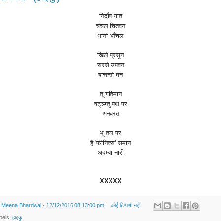
निर्दोष
गात
चंचल
चितवन
धानी
आँचल
खिले
प्रसून
सरसे
उपवन
बासन्ती
मन
तू
गतिमान
षट्ऋतु
पथ
पर
अनवरत
भू
तल
पर
है
'
फीनिक्स
'
समान
अदम्या
नारी
XXXXX
y
Meena Bhardwaj
-
12/12/2016 08:13:00 pm
कोई टिप्पणी नहीं:
bels:
हाइकु