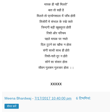
मापक
ही
नही
मिलते
"
बात
तो
सही
है
मिलते
तो
प्रयोगशाला
में
जाँच
होती
तिजोरी
मे
संभाल
के
रखे
जाते
जिन्दगी
बड़ी
खूबसूरत
होती
रिश्ते
और
परिचय
पहले
मापक
पर
नपते
दिल
टूटने
का
खौफ
न
होता
संगी
साथी
साथ
ही
होते
रिश्ते
-
नाते
दूर
न
होते
सोने
सा
संसार
होता
जीवन
गुलशन
गुलजार
होता
।।
XXXXX
Meena Bhardwaj
-
7/17/2017 10:40:00 pm
6 टिप्‍पणियां:
शेयर करें