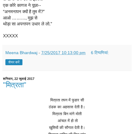
एक कोरे कागज ने पूछा--
“अनमनापन क्यों है तुम में?”
आओ ………, मुझ से
थोड़ा सा अपनापन उधार ले लो.”
XXXXX
Meena Bhardwaj
-
7/25/2017 10:13:00 pm
6 टिप्‍पणियां:
शेयर करें
शनिवार, 22 जुलाई 2017
"मित्रता"
मित्रता
तपन
में
फुहार
सी
ठंडक
का
अहसास
देती
है।
मित्रता
बिन
मांगे
मोती
आंचल
में
हो
तो
खुशियों
की
सौगात
देती
है।