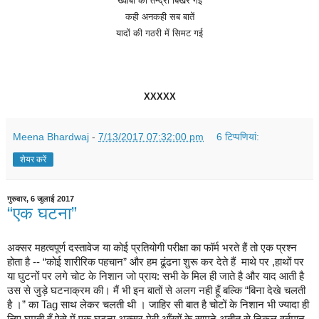
ख्वाबों
की
तन्द्रा
बिखर
गई
कही
अनकही सब बातें
यादों
की
गठरी
में
सिमट
गई
XXXXX
Meena Bhardwaj
-
7/13/2017 07:32:00 pm
6 टिप्‍पणियां:
शेयर करें
गुरुवार, 6 जुलाई 2017
“एक घटना”
अक्सर महत्वपूर्ण दस्तावेज या कोई प्रतियोगी परीक्षा का फॉर्म भरते हैं तो एक प्रश्न
होता है -- “कोई शारीरिक‎ पहचान”‎ और हम ढूंढना शुरू कर देते हैं‎ माथे पर ,हाथों पर
या घुटनों पर लगे चोट के निशान जो प्राय: सभी के मिल ही जाते है और याद‎ आती है
उस से जुड़े घटनाक्रम की। मैं भी इन बातों से अलग नही हूँ बल्कि “बिना देखे चलती
है ।” का Tag साथ लेकर चलती थी । जाहिर सी बात है चोटों के निशान भी ज्यादा ही
लिए घूमती हूँ ऐसे में एक घटना अक्सर मेरी आँखों के सामने अतीत से निकल वर्तमान‎