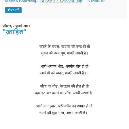
Meena Bhardwaj
-
7/06/2017 12:38:00 am
6 टिप्‍पणियां:
शेयर करें
रविवार, 2 जुलाई 2017
"ख्वाहिश"
कोहरे
के
बादल
,
कड़ाके
की
ठण्ड
हो
तो
सूरज
की
नरम
धूप
,
अच्छी
लगती
है।
भारी
-
भरकम
भीड़
,
अनर्गल
शोर
हो
तो
खामोशी
की
चादर
,
अच्छी
लगती
है।।
लीक
पर
दौड़
,
बेमतलब
की
होड़
हो
तो
कुछ
हट
कर
करने
की
सोच
,
अच्छी
लगती
है।
भावों
का
गुब्बार
,
अभिव्यक्ति
का
अभाव
हो
तो
नयनों
की
मूक
भाषा
,
अच्छी
लगती
है।।