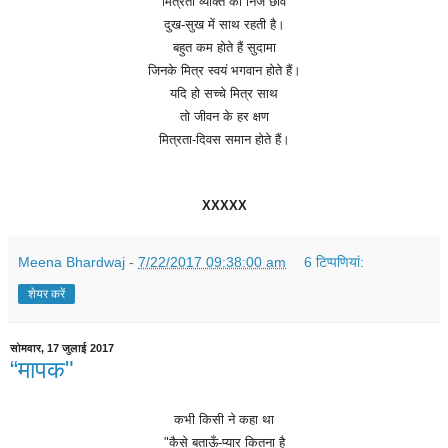
मित्रता
व्यक्ति
की
निज
छांव
दुख
-
सुख
में
साथ
रहती
है।
बहुत
कम
होते
हैं
सुदामा
जिनके
मित्र
स्वयं
भगवान
होते
हैं।
यदि
हो
सच्चे
मित्र
साथ
तो
जीवन
के
हर
क्षण
मित्रता
-
दिवस
समान
होते
हैं।
XXXXX
Meena Bhardwaj
-
7/22/2017 09:38:00 am
6 टिप्‍पणियां:
शेयर करें
सोमवार, 17 जुलाई 2017
“मापक"
कभी
किसी
ने
कहा
था
"
कैसे
बताऊँ
-
प्यार
कितना
है