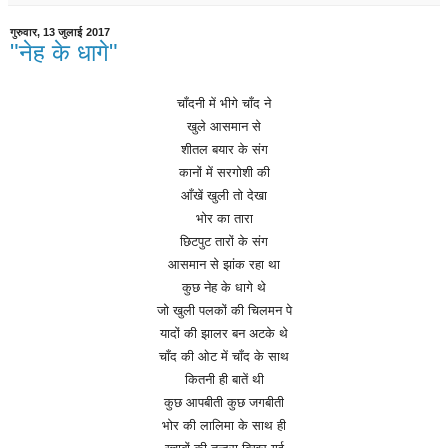
गुरुवार, 13 जुलाई 2017
"नेह के धागे"
चाँदनी
में
भीगे
चाँद
ने
खुले
आसमान
से
शीतल
बयार
के
संग
कानों
में
सरगोशी
की
आँखें
खुली
तो
देखा
भोर
का
तारा
छिटपुट
तारों
के
संग
आसमान
से
झांक
रहा
था
कुछ
नेह
के
धागे
थे
जो
खुली
पलकों
की
चिलमन
पे
यादों
की
झालर
बन
अटके
थे
चाँद
की
ओट
में
चाँद
के
साथ
कितनी
ही
बातें
थी
कुछ
आपबीती
कुछ
जगबीती
भोर की लालिमा
के
साथ
ही