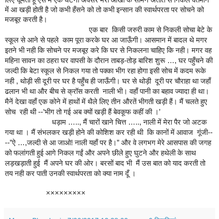
में आ खड़ी होती है जो कभी हँसने को तो कभी इन्सान की स्वार्थपरता पर सोचने को
मजबूर करती है।
एक बार किसी जरुरी काम से निकली सोचा बेटे के
स्कूल से आने से पहले काम पूरा करके घर आ जाऊँगी। आसमान में बादल थे मगर
इतने भी नही कि सोचने पर मजबूर करे कि घर से निकलना चाहिए कि नही। मगर वह
महिना सावन का ठहरा घर वापसी के दौरान ताबड़-तोड़ बारिश शुरू …, घर पहुँचने की
जल्दी कि बेटा स्कूल से निकल गया तो पक्का भीग रहा होगा इसी सोच में कदम रूके
नही , थोड़ी सी दूरी पर घर है पहुँच ही जाऊँगी। घर से थोड़ी दूरी पर चौराहा था जहाँ
ढलान भी था और बीच से क्रॉस करती नाली भी। वहाँ पानी का बहाव ज्यादा ही था।
मैनें देखा वहाँ एक कोने में हाथों में थैले लिए तीन औरतें भीगती खड़ी हैं। मैं चलते हुए
सोच रही थी --’भीग तो गई अब क्यों खड़ी हैं‎ बेवकूफ कहीं की ।’
धड़ाम ….., मैं चारों खाने चित्त ….., नाली में मेरा पैर जो अटक
गया था । मैं संभलकर खड़ी होने की कोशिश कर रही थी कि कानों में आवाज गूंजी--
--”ऐ …,जल्दी से आ जाओ! नाली यहाँ पर है।” और वे लगभग मेरे आसपास की जगह
को फलांगती हुई आगे निकल गईं और अपने छीले हुए घुटने और हथेली के साथ
लड़खड़ाती हुई‎ मैं अपने घर की ओर। बरसों बाद भी मैं उस बात को याद करती तो
तय नही कर पाती उनकी स्वार्थपरता को क्या नाम दूँ ।
×××××××××