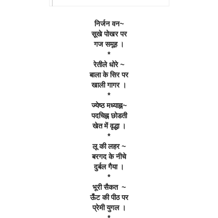
निर्जन वन~
सूखे पोखर पर
गज समूह ।
*
रेतीले धोरे ~
बाला के सिर पर
खाली गागर ।
*
ज्येष्ठ मध्याह्न~
पदचिह्न छोडती
खेत में वृद्धा ।
*
लू की लहर ~
बरगद के नीचे
दुर्बल गैया ।
*
भूरी सैकत  ~
ऊँट की पीठ पर
प्रेमी युगल ।