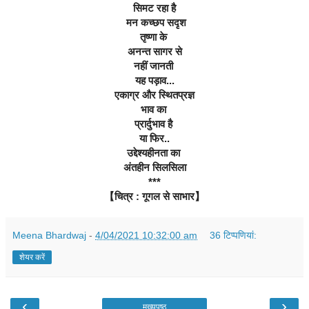
सिमट रहा है
 मन कच्छप सदृश
तृष्णा के 
अनन्त सागर से
नहीं जानती 
यह पड़ाव...
एकाग्र और स्थितप्रज्ञ
भाव का 
प्रार्दुभाव है 
या फिर..
उद्देश्यहीनता का 
अंतहीन सिलसिला
***
【चित्र : गूगल से साभार】
Meena Bhardwaj
-
4/04/2021 10:32:00 am
36 टिप्‍पणियां:
शेयर करें
‹
›
मुख्यपृष्ठ