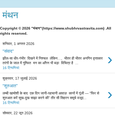
मंथन
Copyright © 2026 "मंथन"(https://www.shubhrvastravita.com) .All
rights reserved.
शनिवार, 1 अगस्त 2026
“संवाद“
›
झील-सा धीर-गंभीर दिखने में निश्चल लेकिन…, भीतर ही भीतर अनगिन वृत्ताकार
तरंगों के जाल में गुम्फित मन का आँगन भी बड़ा विचित्र है ...
16 टिप्‍पणियां:
शुक्रवार, 17 जुलाई 2026
“शुरुआत”
›
लम्बी खामोशी के बाद एक दिन जानी-पहचानी आवाज़ कानों में गूंजी — "फिर से
शुरुआत करें सुख-दुख साझा करने की" तीर सी सिहरन समूचे वजूद...
16 टिप्‍पणियां:
सोमवार, 22 जून 2026