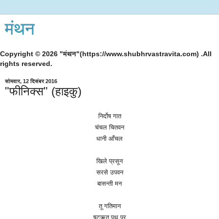
मंथन
Copyright © 2026 "मंथन"(https://www.shubhrvastravita.com) .All
rights reserved.
सोमवार, 12 दिसंबर 2016
"फीनिक्स" (हाइकु)
निर्दोष
गात
चंचल
चितवन
धानी
आँचल
खिले
प्रसून
सरसे
उपवन
बासन्ती
मन
तू
गतिमान
षट्ऋतु
पथ
पर