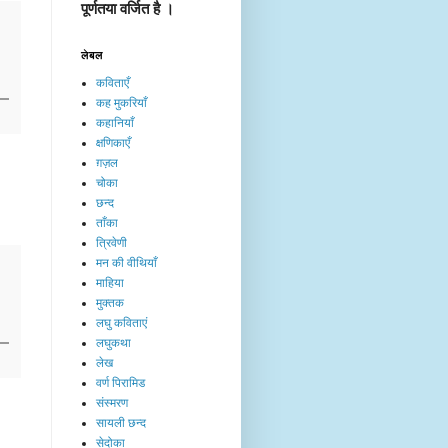
पूर्णतया वर्जित है ।
लेबल
कविताएँ
कह मुकरियाँ
कहानियाँ
क्षणिकाएँ
ग़ज़ल
चोका
छन्द
ताँका
त्रिवेणी
मन की वीथियाँ
माहिया
मुक्तक
लघु कविताएं
लघुकथा
लेख​
वर्ण पिरामिड
संस्मरण
सायली छन्द
सेदोका