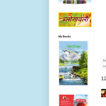
My Books
B
La
12 