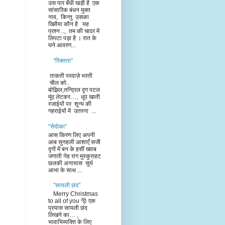
उस पार बँधी खड़ी है एक
सांसारिक बंधन मुक्त
नाव, किन्तु उसका
खिवैया कौन है यह
प्रश्न .., तम की चादर में
लिपटा पड़ा है । रात के
घने आवरण...
"रिक्तता"
ताकती परवाज़े भरती
चील को..
बोझिल,तन्द्रिल दृग पटल
मूंद लेटकर…, धूप खाती
रजाईयों पर शून्य की
गहराईयों में उतरना ...
"सेदोका"
आस किरण लिए अपनी
आब सुनहली आशाएँ सजी
दृगों में बन के हसीं ख्वाब
जगाती नेह राग मुस्कुराहट
छलकी अनायास सूर्य
आभा के साथ ...
"सायली छंद"
Merry Christmas
to all of you 🎅 एक
प्रयास सायली छंद
लिखने का… ,
भावाभिव्यक्ति के लिए