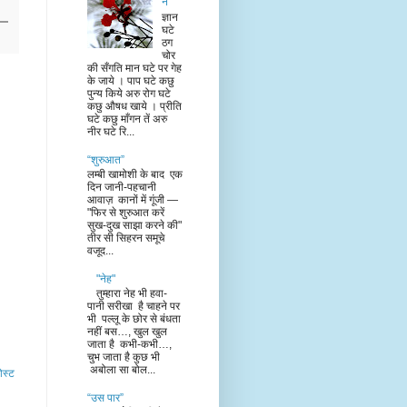
न”
ज्ञान
घटे
ठग
चोर
की सँगति मान घटे पर गेह
के जाये । पाप घटे कछु
पुन्य किये अरु रोग घटे
कछु औषध खाये । प्रीति
घटे कछु माँगन तें अरु
नीर घटे रि...
“शुरुआत”
लम्बी खामोशी के बाद एक
दिन जानी-पहचानी
आवाज़ कानों में गूंजी —
"फिर से शुरुआत करें
सुख-दुख साझा करने की"
तीर सी सिहरन समूचे
वजूद...
"नेह"
तुम्हारा नेह भी हवा-
पानी सरीखा है चाहने पर
भी पल्लू के छोर से बंधता
नहीं बस…, खुल खुल
जाता है कभी-कभी…,
चुभ जाता है कुछ भी
अबोला सा बोल...
ोस्ट
“उस पार”