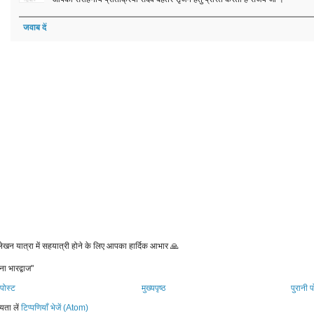
जवाब दें
 लेखन यात्रा में सहयात्री होने के लिए आपका हार्दिक आभार 🙏
ना भारद्वाज"
पोस्ट
मुख्यपृष्ठ
पुरानी प
यता लें
टिप्पणियाँ भेजें (Atom)