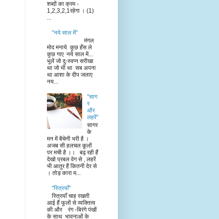
शब्दों का क्रम -
1,2,3,2,1रहेगा । (1)
...
"नये साल में"
मंगल
मोद मनाये कुछ हँस ले
कुछ गाए नये साल में...
भूलें जो दुःस्वप्न सरीखा
था जो भी था सब अपना
था आशा के दीप जलाए
नय...
"साग
र
और
लहरें"
सागर
के
मन में बैचेनी भरी है ।
अजब सी हलचल कूलों
पर मची है ।। बढ़ रही हैं
देखो प्रबल वेग से , लहरें
भी आतुर हैं कितनी देर से
। तोड़ कारा म...
"स्त्रियाँ"
स्त्रियाँ चाह रखती
आई हैं फूलों से व्यक्तित्व
की और रंग -बिरंगे पंखों
के साथ भावनाओं के