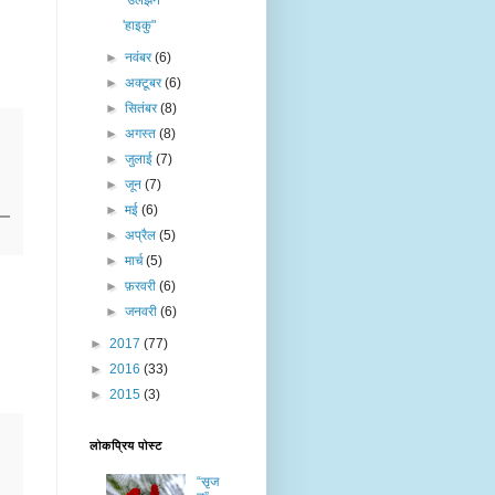
"उलझन"
'हाइकु"
►
नवंबर
(6)
►
अक्टूबर
(6)
►
सितंबर
(8)
►
अगस्त
(8)
►
जुलाई
(7)
►
जून
(7)
►
मई
(6)
►
अप्रैल
(5)
►
मार्च
(5)
►
फ़रवरी
(6)
►
जनवरी
(6)
►
2017
(77)
►
2016
(33)
►
2015
(3)
लोकप्रिय पोस्ट
“सृज