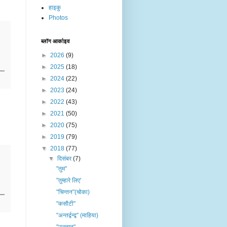
हाइकु
Photos
ब्लॉग आर्काइव
►
2026
(9)
►
2025
(18)
►
2024
(22)
►
2023
(24)
►
2022
(43)
►
2021
(50)
►
2020
(75)
►
2019
(79)
▼
2018
(77)
▼
दिसंबर
(7)
"तुम"
"तुम्हारे लिए'
"चिन्तन"(चोका)
"कसौटी"
"अन्तर्द्वन्द्व" (माहिया)