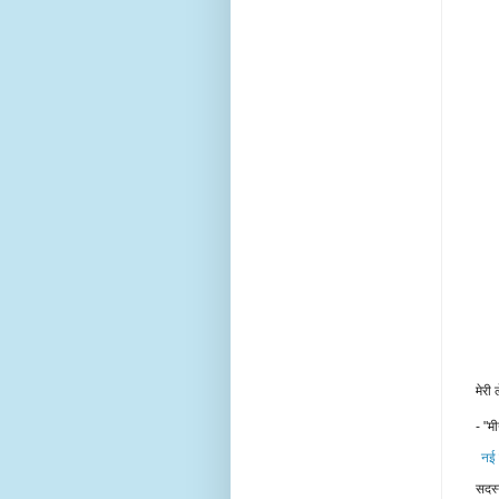
मेरी
- "मी
नई 
सदस्