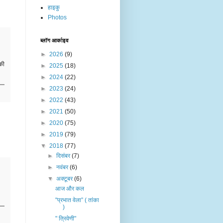
हाइकु
Photos
ब्लॉग आर्काइव
►
2026
(9)
की
►
2025
(18)
►
2024
(22)
►
2023
(24)
►
2022
(43)
►
2021
(50)
►
2020
(75)
►
2019
(79)
▼
2018
(77)
►
दिसंबर
(7)
►
नवंबर
(6)
▼
अक्टूबर
(6)
आज और कल
"प्रभात वेला” ( तांका
)
" त्रिवेणी"