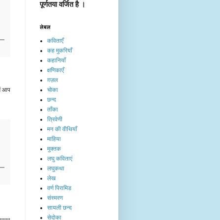
पूर्णतया वर्जित है ।
लेबल
कविताएँ
कह मुकरियाँ
कहानियाँ
क्षणिकाएँ
ग़ज़ल
चोका
में आप
छन्द
ताँका
त्रिवेणी
मन की वीथियाँ
माहिया
मुक्तक
लघु कविताएं
लघुकथा
लेख​
वर्ण पिरामिड
संस्मरण
सायली छन्द
सेदोका
.....