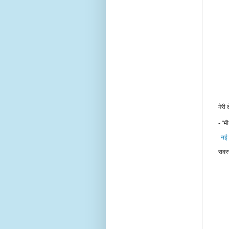
मेरी
- "मी
नई 
सदस्