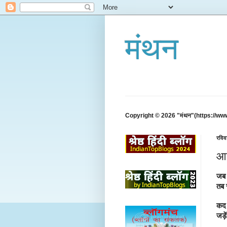
मंथन
Copyright © 2026 "मंथन"(https://ww
रविव
आ
जब 
तब 
कद 
जड़