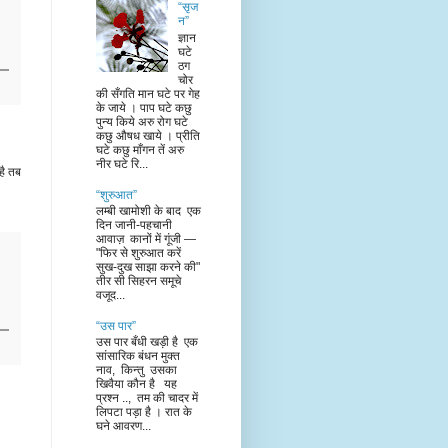
“सृज
न”
ज्ञान
घटे
ठग
चोर
की सँगति मान घटे पर गेह
के जाये । पाप घटे कछु
पुन्य किये अरु रोग घटे
कछु औषध खाये । प्रीति
घटे कछु माँगन तें अरु
नीर घटे रि...
है तब
“शुरुआत”
लम्बी खामोशी के बाद एक
दिन जानी-पहचानी
आवाज़ कानों में गूंजी —
"फिर से शुरुआत करें
सुख-दुख साझा करने की"
तीर सी सिहरन समूचे
वजूद...
“उस पार”
उस पार बँधी खड़ी है एक
सांसारिक बंधन मुक्त
नाव, किन्तु उसका
खिवैया कौन है यह
प्रश्न .., तम की चादर में
लिपटा पड़ा है । रात के
घने आवरण...