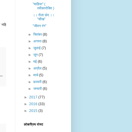
"माहिया" (
स्वीकारोक्ति )
।। रोला छंद ।।
"सीख”
न नहि
"जीवन रंग"
►
सितंबर
(8)
►
अगस्त
(8)
►
जुलाई
(7)
►
जून
(7)
►
मई
(6)
►
अप्रैल
(5)
►
मार्च
(5)
►
फ़रवरी
(6)
►
जनवरी
(6)
►
2017
(77)
►
2016
(33)
►
2015
(3)
लोकप्रिय पोस्ट