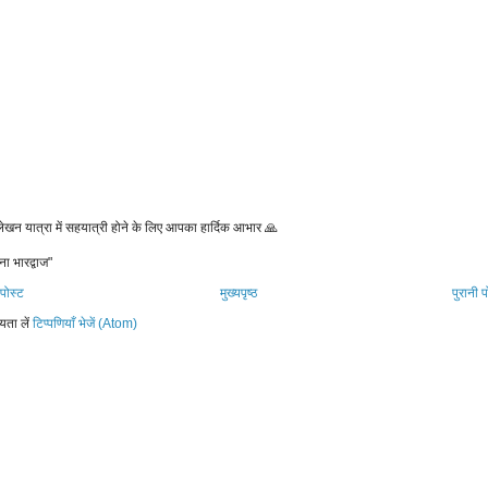
 लेखन यात्रा में सहयात्री होने के लिए आपका हार्दिक आभार 🙏
ना भारद्वाज"
पोस्ट
मुख्यपृष्ठ
पुरानी प
यता लें
टिप्पणियाँ भेजें (Atom)