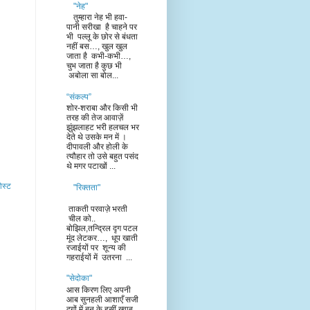
"नेह"
तुम्हारा नेह भी हवा-
पानी सरीखा है चाहने पर
भी पल्लू के छोर से बंधता
नहीं बस…, खुल खुल
जाता है कभी-कभी…,
चुभ जाता है कुछ भी
अबोला सा बोल...
“संकल्प”
शोर-शराबा और किसी भी
तरह की तेज आवाज़ें
झुंझलाहट भरी हलचल भर
देते थे उसके मन में ।
दीपावली और होली के
त्यौहार तो उसे बहुत पसंद
थे मगर पटाखों ...
ोस्ट
"रिक्तता"
ताकती परवाज़े भरती
चील को..
बोझिल,तन्द्रिल दृग पटल
मूंद लेटकर…, धूप खाती
रजाईयों पर शून्य की
गहराईयों में उतरना ...
"सेदोका"
आस किरण लिए अपनी
आब सुनहली आशाएँ सजी
दृगों में बन के हसीं ख्वाब