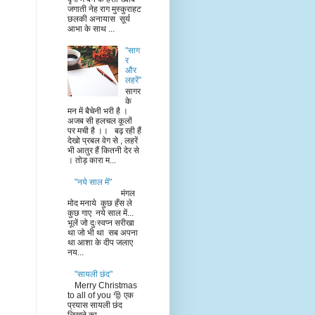
जगाती नेह राग मुस्कुराहट
छलकी अनायास सूर्य
आभा के साथ ...
"साग
र
और
लहरें"
सागर
के
मन में बैचेनी भरी है ।
अजब सी हलचल कूलों
पर मची है ।। बढ़ रही हैं
देखो प्रबल वेग से , लहरें
भी आतुर हैं कितनी देर से
। तोड़ कारा म...
"नये साल में"
मंगल
मोद मनाये कुछ हँस ले
कुछ गाए नये साल में...
भूलें जो दुःस्वप्न सरीखा
था जो भी था सब अपना
था आशा के दीप जलाए
नय...
"सायली छंद"
Merry Christmas
to all of you 🎅 एक
प्रयास सायली छंद