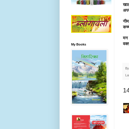
खाल
अपन
नीम
कच्
मन 
वक्
My Books
B
La
14 