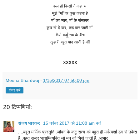
कल
ही
किसी
ने
कहा
था
मुझे
"
माँ
"
पर
कुछ
कहना
है
माँ
का
प्यार
,
माँ
के
संस्कार
कुछ
तो
दे
कर
,
कह
कर
जाती
माँ
.
कैसे
कहूँ
सब
के
बीच
तुम्हारी
बहुत
याद
आती
है
माँ
!
XXXXX
Meena Bhardwaj
-
1/15/2017 07:50:00 pm
शेयर करें
20 टिप्‍पणियां:
संजय भास्‍कर
15 नवंबर 2017 को 11:08 am बजे
....बहुत मार्मिक प्रस्तुति..जीवन के कटु सत्य को बहुत ही मर्मस्पर्शी ढंग से उकेरा
है..बहुत सुन्दर भावाभिव्यक्ति जो मन को भिगो जाती है..आभार