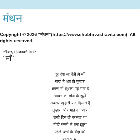
मंथन
Copyright © 2026 "मंथन"(https://www.shubhrvastravita.com) .All
rights reserved.
रविवार, 15 जनवरी 2017
"माँ"
दूर
देश
जा
बैठी
हो
माँ
!
यादों
मे
अब
तो
तुम्हारा
अक्स
भी
धुंधला
पड़
गया
है
सावन
की
तीज
के
झूले
अक्सर
तुम्हारी
याद
दिलाते
हैं
तुम्हारा
और
भाई
का
प्यार
उसी
दिन
तो
बरसता
था
मोटी
रस्सी
से
बना
झूला
पहले
उसी
के
बोझ
को
परखता
था