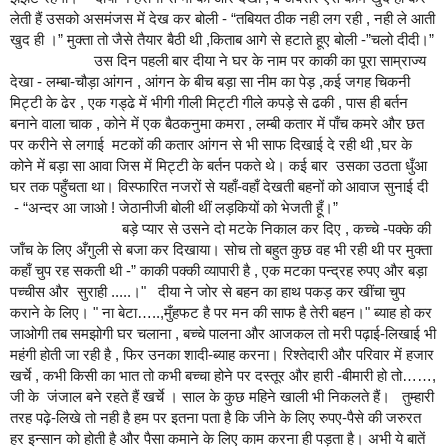
लेती हैं उसको असमंजस में देख कर बोली - “तबियत ठीक नही लग रही , नही ले आती
खुद ही ।” मुक्ता तो जैसे तैयार बैठी थी ,किताब आगे से हटाते हूए बोली -”चलो दीदी।”
उस दिन पहली बार दीया ने घर के नाम पर काकी का पूरा साम्राज्य
देखा - लम्बा-चौड़ा आंगन , आंगन के बीच बड़ा सा नीम का पेड़ ,कई जगह चिकनी
मिट्टी के ढेर , एक गड्ढे में भीगी गीली मिट्टी गीले कपड़े से ढकी , पास ही बर्तन
बनाने वाला चाक , कोने में एक बैठकनुमा कमरा , लम्बी कतार में पाँच कमरे और छत
पर करीने से लगाई मटकों की कतार आंगन से भी साफ दिखाई दे रही थी ,घर के
कोने में बड़ा सा आवा जिस में मिट्टी के बर्तन पकते थे। कई बार उसका उठता धुँआ
घर तक पहुँचता था। विस्फारित नजरों से यहाँ-वहाँ देखती बहनों को आवाज सुनाई दी
- “अन्दर आ जाओ ! जेठानीजी बोली थीं लड़कियों को भेजती हूँ।”
बड़े प्यार से उसने दो मटके निकाल कर दिए , कच्चे -पक्के की
जाँच के लिए अँगुली से बजा कर दिखाया। सोच तो बहुत कुछ वह भी रही थी पर मुक्ता
कहाँ चुप रह सकती थी -” काकी पक्की व्यापारी है , एक मटका पन्द्रह रुपए और बड़ा
पच्चीस और सुराही .....।" दीया ने जोर से बहन का हाथ पकड़ कर खींचा चुप
कराने के लिए। " ना बेटा…..,मुँहफट है पर मन की साफ है तेरी बहन।" ब्याह हो कर
जाओगी तब समझोगी घर चलाना , बच्चे पालना और आजकल तो मरी पढ़ाई-लिखाई भी
महंगी होती जा रही है , फिर उनका शादी-ब्याह करना। रिश्तेदारी और परिवार में हजार
खर्चे , कभी किसी का भात तो कभी बच्चा होने पर दस्तूर और हारी -बीमारी हो तो……,
जी के जंजाल बने रहते हैं खर्चे । साल के कुछ‎ महिने खाली भी निकलते हैं। तुम्हारी
तरह पढ़े-लिखे तो नही है हम पर इतना पता है कि जीने के लिए रुपए-पैसे की जरुरत
हर इन्सान को होती है और पैसा कमाने के लिए काम करना ही पड़ता है। अभी ये बातें