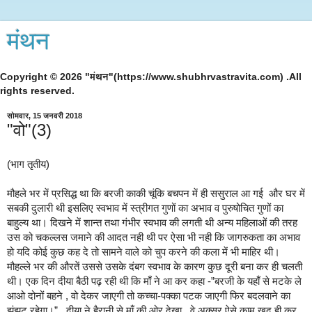
मंथन
Copyright © 2026 "मंथन"(https://www.shubhrvastravita.com) .All
rights reserved.
सोमवार, 15 जनवरी 2018
"वो"(3)
(भाग तृतीय)
मौहले भर में प्रसिद्ध था कि बरजी काकी चूंकि बचपन में ही ससुराल आ गई और घर में
सबकी दुलारी थी इसलिए स्वभाव में स्त्रीगत गुणों का अभाव व पुरुषोचित गुणों का
बाहुल्य था। दिखने में शान्त तथा गंभीर स्वभाव की लगती थी अन्य महिलाओं की तरह
उस को चकल्लस जमाने की आदत नही थी पर ऐसा भी नही कि जागरुकता का अभाव
हो यदि कोई कुछ कह दे तो सामने वाले को चुप करने की कला में भी माहिर थी।
मौहल्ले भर की औरतें उससे उसके दंबग स्वभाव के कारण कुछ दूरी बना कर ही चलती
थी। एक दिन दीया बैठी पढ़ रही थी कि माँ ने आ कर कहा -”बरजी के यहाँ से मटके ले
आओ दोनों बहने , वो देकर जाएगी तो कच्चा-पक्का पटक जाएगी फिर बदलवाने का
झंझट रहेगा।” दीया ने हैरानी से माँ की ओर देखा , वे अक्सर ऐसे काम खुद ही कर