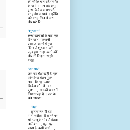
की सँगति मान घटे पर गेह
के जाये । पाप घटे कछु
पुन्य किये अरु रोग घटे
कछु औषध खाये । प्रीति
घटे कछु माँगन तें अरु
नीर घटे रि...
“शुरुआत”
लम्बी खामोशी के बाद एक
दिन जानी-पहचानी
आवाज़ कानों में गूंजी —
"फिर से शुरुआत करें
सुख-दुख साझा करने की"
तीर सी सिहरन समूचे
वजूद...
“उस पार”
उस पार बँधी खड़ी है एक
सांसारिक बंधन मुक्त
नाव, किन्तु उसका
खिवैया कौन है यह
प्रश्न .., तम की चादर में
लिपटा पड़ा है । रात के
घने आवरण...
"नेह"
तुम्हारा नेह भी हवा-
पानी सरीखा है चाहने पर
भी पल्लू के छोर से बंधता
नहीं बस…, खुल खुल
जाता है कभी-कभी…,