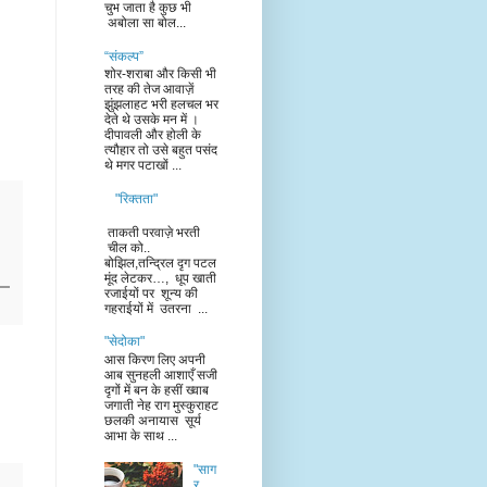
चुभ जाता है कुछ भी
अबोला सा बोल...
“संकल्प”
शोर-शराबा और किसी भी
तरह की तेज आवाज़ें
झुंझलाहट भरी हलचल भर
देते थे उसके मन में ।
दीपावली और होली के
त्यौहार तो उसे बहुत पसंद
थे मगर पटाखों ...
"रिक्तता"
ताकती परवाज़े भरती
चील को..
बोझिल,तन्द्रिल दृग पटल
मूंद लेटकर…, धूप खाती
रजाईयों पर शून्य की
गहराईयों में उतरना ...
"सेदोका"
आस किरण लिए अपनी
आब सुनहली आशाएँ सजी
दृगों में बन के हसीं ख्वाब
जगाती नेह राग मुस्कुराहट
छलकी अनायास सूर्य
आभा के साथ ...
"साग
र