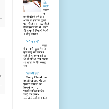
और
लहरें"
सागर
के
मन में बैचेनी भरी है ।
अजब सी हलचल कूलों
पर मची है ।। बढ़ रही हैं
देखो प्रबल वेग से , लहरें
भी आतुर हैं कितनी देर से
। तोड़ कारा म...
"नये साल में"
मंगल
मोद मनाये कुछ हँस ले
कुछ गाए नये साल में...
भूलें जो दुःस्वप्न सरीखा
था जो भी था सब अपना
था आशा के दीप जलाए
नय...
"सायली छंद"
ीम
Merry Christmas
to all of you 🎅 एक
प्रयास सायली छंद
लिखने का… ,
भावाभिव्यक्ति के लिए
शब्दों का क्रम -
1,2,3,2,1रहेगा । (1)
...