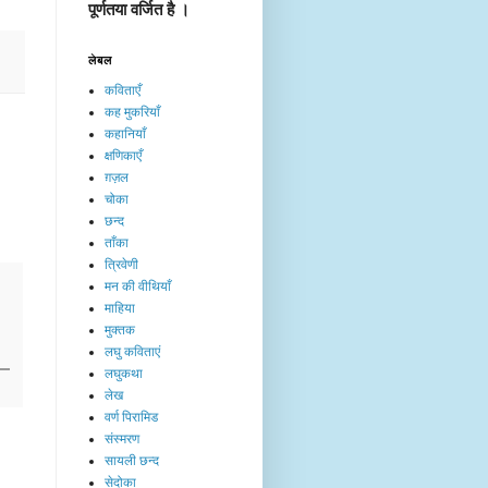
पूर्णतया वर्जित है ।
लेबल
कविताएँ
कह मुकरियाँ
कहानियाँ
क्षणिकाएँ
ग़ज़ल
चोका
छन्द
ताँका
त्रिवेणी
मन की वीथियाँ
माहिया
मुक्तक
लघु कविताएं
लघुकथा
लेख​
वर्ण पिरामिड
संस्मरण
सायली छन्द
सेदोका