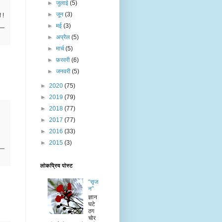
►
जुलाई
(5)
►
जून
(3)
 !
►
मई
(3)
►
अप्रैल
(5)
►
मार्च
(5)
►
फ़रवरी
(6)
►
जनवरी
(5)
►
2020
(75)
►
2019
(79)
►
2018
(77)
►
2017
(77)
►
2016
(33)
►
2015
(3)
लोकप्रिय पोस्ट
“सृज
न”
ज्ञान
घटे
ठग
चोर