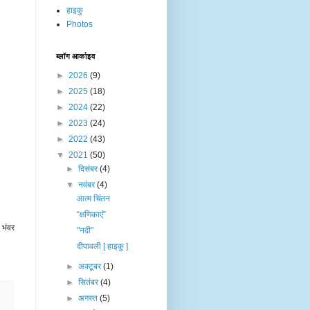
हाइकु
Photos
ब्लॉग आर्काइव
►
2026
(9)
►
2025
(18)
►
2024
(22)
►
2023
(24)
►
2022
(43)
▼
2021
(50)
►
दिसंबर
(4)
▼
नवंबर
(4)
आत्म चिंतन
“क्षणिकाएं”
 भंवर
"नदी"
दीपावली [ हाइकु ]
►
अक्टूबर
(1)
►
सितंबर
(4)
►
अगस्त
(5)