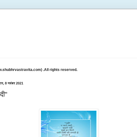
w.shubhrvastravita.com) .All rights reserved.
ार, 8 नवंबर 2021
दी"