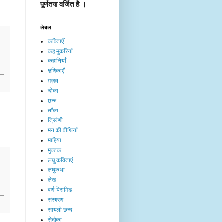
पूर्णतया वर्जित है ।
लेबल
कविताएँ
कह मुकरियाँ
कहानियाँ
क्षणिकाएँ
ग़ज़ल
चोका
छन्द
ताँका
त्रिवेणी
मन की वीथियाँ
माहिया
मुक्तक
लघु कविताएं
लघुकथा
लेख​
वर्ण पिरामिड
संस्मरण
सायली छन्द
सेदोका