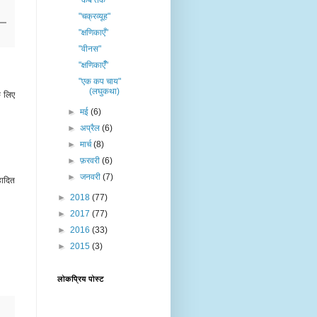
"कब तक"
"चक्रव्यूह"
"क्षणिकाएँ"
"वीनस"
"क्षणिकाएँँ"
"एक कप चाय"
(लघुकथा)
े लिए
►
मई
(6)
►
अप्रैल
(6)
►
मार्च
(8)
►
फ़रवरी
(6)
►
जनवरी
(7)
हादित
►
2018
(77)
►
2017
(77)
►
2016
(33)
►
2015
(3)
लोकप्रिय पोस्ट