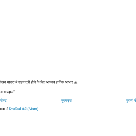
 लेखन यात्रा में सहयात्री होने के लिए आपका हार्दिक आभार 🙏
ना भारद्वाज"
पोस्ट
मुख्यपृष्ठ
पुरानी प
यता लें
टिप्पणियाँ भेजें (Atom)