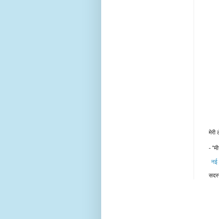
मेरी
- "मी
नई 
सदस्