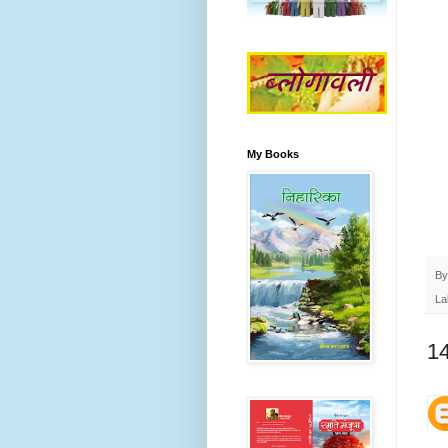
My Books
B
La
14 