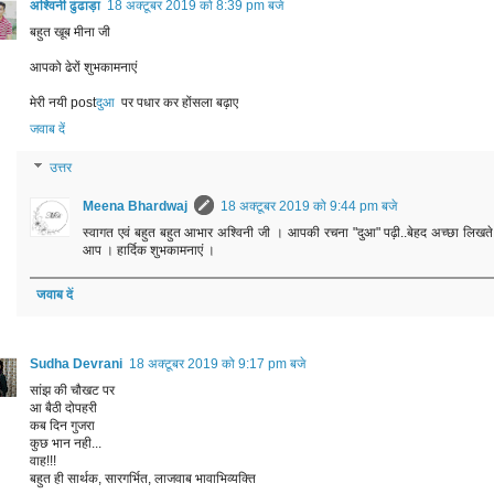
अश्विनी ढुंढाड़ा
18 अक्टूबर 2019 को 8:39 pm बजे
बहुत खूब मीना जी
आपको ढेरों शुभकामनाएं
मेरी नयी post
दुआ
पर पधार कर होंसला बढ़ाए
जवाब दें
उत्तर
Meena Bhardwaj
18 अक्टूबर 2019 को 9:44 pm बजे
स्वागत एवं बहुत बहुत आभार अश्विनी जी । आपकी रचना "दुआ" पढ़ी..बेहद अच्छा लिखते ह
आप । हार्दिक शुभकामनाएं ।
जवाब दें
Sudha Devrani
18 अक्टूबर 2019 को 9:17 pm बजे
सांझ की चौखट पर
आ बैठी दोपहरी
कब दिन गुजरा
कुछ भान नही...
वाह!!!
बहुत ही सार्थक, सारगर्भित, लाजवाब भावाभिव्यक्ति