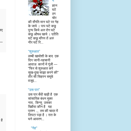
न”
ज्ञान
घटे
ठग
चोर
की सँगति मान घटे पर गेह
के जाये । पाप घटे कछु
पुन्य किये अरु रोग घटे
िए
कछु औषध खाये । प्रीति
घटे कछु माँगन तें अरु
नीर घटे रि...
“शुरुआत”
लम्बी खामोशी के बाद एक
दिन जानी-पहचानी
आवाज़ कानों में गूंजी —
"फिर से शुरुआत करें
सुख-दुख साझा करने की"
तीर सी सिहरन समूचे
वजूद...
“उस पार”
उस पार बँधी खड़ी है एक
सांसारिक बंधन मुक्त
नाव, किन्तु उसका
खिवैया कौन है यह
प्रश्न .., तम की चादर में
लिपटा पड़ा है । रात के
घने आवरण...
है
"नेह"