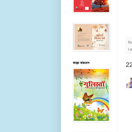
B
La
साझा संकलन
22 