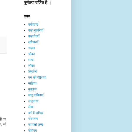
पूर्णतया वर्जित है ।
लेबल
कविताएँ
कह मुकरियाँ
कहानियाँ
क्षणिकाएँ
ग़ज़ल
चोका
छन्द
ताँका
त्रिवेणी
मन की वीथियाँ
माहिया
मुक्तक
लघु कविताएं
लघुकथा
लेख​
वर्ण पिरामिड
संस्मरण
ों का
ा, जो
सायली छन्द
सेदोका