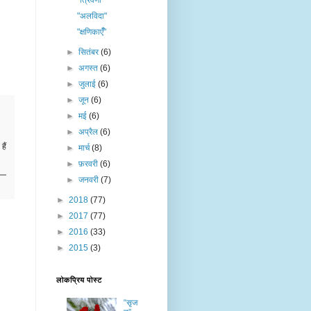
"त्रिवेणी"
"अलविदा"
"क्षणिकाएँँ"
►
सितंबर
(6)
►
अगस्त
(6)
►
जुलाई
(6)
►
जून
(6)
►
मई
(6)
►
अप्रैल
(6)
ैं
►
मार्च
(8)
►
फ़रवरी
(6)
►
जनवरी
(7)
►
2018
(77)
►
2017
(77)
►
2016
(33)
►
2015
(3)
लोकप्रिय पोस्ट
“सृज