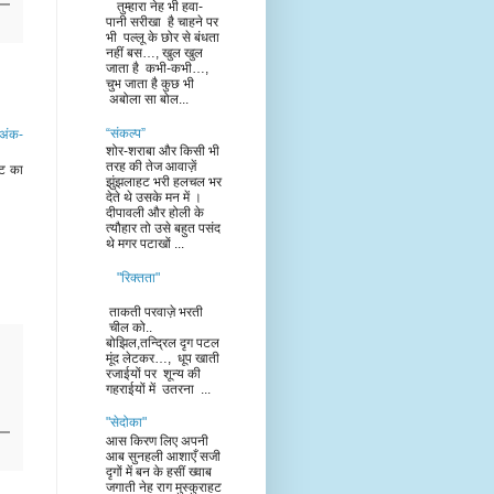
तुम्हारा नेह भी हवा-
पानी सरीखा है चाहने पर
भी पल्लू के छोर से बंधता
नहीं बस…, खुल खुल
जाता है कभी-कभी…,
चुभ जाता है कुछ भी
अबोला सा बोल...
“संकल्प”
 अंक-
शोर-शराबा और किसी भी
तरह की तेज आवाज़ें
्ट का
झुंझलाहट भरी हलचल भर
देते थे उसके मन में ।
दीपावली और होली के
त्यौहार तो उसे बहुत पसंद
थे मगर पटाखों ...
"रिक्तता"
ताकती परवाज़े भरती
चील को..
बोझिल,तन्द्रिल दृग पटल
मूंद लेटकर…, धूप खाती
रजाईयों पर शून्य की
गहराईयों में उतरना ...
"सेदोका"
आस किरण लिए अपनी
आब सुनहली आशाएँ सजी
दृगों में बन के हसीं ख्वाब
जगाती नेह राग मुस्कुराहट