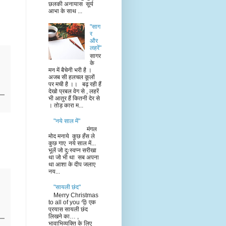
छलकी अनायास सूर्य
आभा के साथ ...
"साग
र
और
लहरें"
सागर
के
मन में बैचेनी भरी है ।
अजब सी हलचल कूलों
पर मची है ।। बढ़ रही हैं
देखो प्रबल वेग से , लहरें
भी आतुर हैं कितनी देर से
। तोड़ कारा म...
"नये साल में"
मंगल
मोद मनाये कुछ हँस ले
कुछ गाए नये साल में...
भूलें जो दुःस्वप्न सरीखा
था जो भी था सब अपना
था आशा के दीप जलाए
नय...
"सायली छंद"
Merry Christmas
to all of you 🎅 एक
प्रयास सायली छंद
लिखने का… ,
भावाभिव्यक्ति के लिए