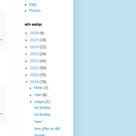
हाइकु
Photos
ब्लॉग आर्काइव
►
2026
(9)
►
2025
(18)
►
2024
(22)
►
2023
(24)
►
2022
(43)
►
2021
(50)
►
2020
(75)
▼
2019
(79)
►
दिसंबर
(7)
►
नवंबर
(8)
▼
अक्टूबर
(7)
"वर्ण पिरामिड"
"वर्ण पिरामिड'
"समय "
"शरद पूर्णिमा का चाँद"