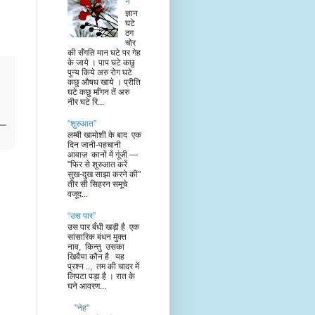
न”
ज्ञान
घटे
ठग
चोर
की सँगति मान घटे पर गेह
के जाये । पाप घटे कछु
पुन्य किये अरु रोग घटे
कछु औषध खाये । प्रीति
घटे कछु माँगन तें अरु
नीर घटे रि...
“शुरुआत”
लम्बी खामोशी के बाद एक
दिन जानी-पहचानी
आवाज़ कानों में गूंजी —
"फिर से शुरुआत करें
सुख-दुख साझा करने की"
तीर सी सिहरन समूचे
वजूद...
“उस पार”
उस पार बँधी खड़ी है एक
सांसारिक बंधन मुक्त
नाव, किन्तु उसका
खिवैया कौन है यह
प्रश्न .., तम की चादर में
लिपटा पड़ा है । रात के
घने आवरण...
"नेह"