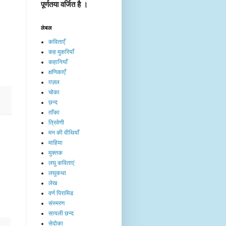
पूर्णतया वर्जित है ।
लेबल
कविताएँ
कह मुकरियाँ
कहानियाँ
क्षणिकाएँ
ग़ज़ल
चोका
छन्द
ताँका
त्रिवेणी
मन की वीथियाँ
माहिया
मुक्तक
लघु कविताएं
लघुकथा
लेख​
वर्ण पिरामिड
संस्मरण
सायली छन्द
सेदोका