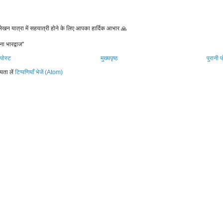
 लेखन यात्रा में सहयात्री होने के लिए आपका हार्दिक आभार 🙏
ना भारद्वाज"
पोस्ट
मुख्यपृष्ठ
पुरानी प
यता लें
टिप्पणियाँ भेजें (Atom)