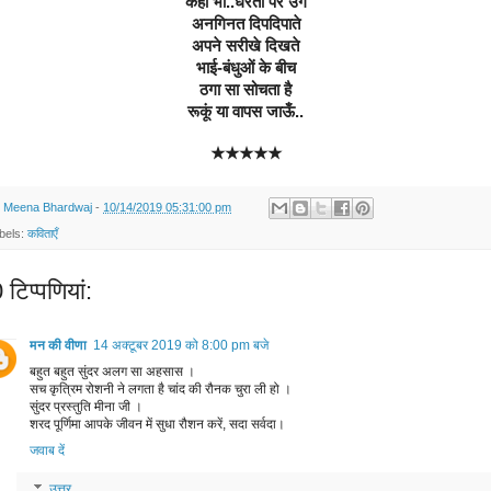
कहीं भी..धरती पर उगे
अनगिनत दिपदिपाते
अपने सरीखे दिखते
भाई-बंधुओं के बीच
ठगा सा सोचता है
रूकूं या वापस जाऊँ..
★★★★★
y
Meena Bhardwaj
-
10/14/2019 05:31:00 pm
bels:
कविताएँ
टिप्‍पणियां:
मन की वीणा
14 अक्टूबर 2019 को 8:00 pm बजे
बहुत बहुत सुंदर अलग सा अहसास ।
सच कृत्रिम रोशनी ने लगता है चांद की रौनक चुरा ली हो ।
सुंदर प्रस्तुति मीना जी ।
शरद पूर्णिमा आपके जीवन में सुधा रौशन करें, सदा सर्वदा।
जवाब दें
उत्तर