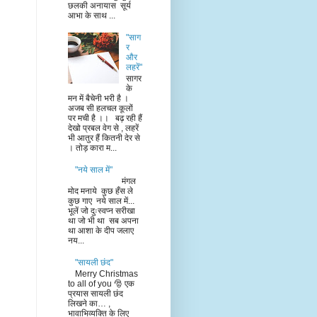
छलकी अनायास सूर्य
आभा के साथ ...
"साग
र
और
लहरें"
सागर
के
मन में बैचेनी भरी है ।
अजब सी हलचल कूलों
पर मची है ।। बढ़ रही हैं
देखो प्रबल वेग से , लहरें
भी आतुर हैं कितनी देर से
। तोड़ कारा म...
"नये साल में"
मंगल
मोद मनाये कुछ हँस ले
कुछ गाए नये साल में...
भूलें जो दुःस्वप्न सरीखा
था जो भी था सब अपना
था आशा के दीप जलाए
नय...
"सायली छंद"
Merry Christmas
to all of you 🎅 एक
प्रयास सायली छंद
लिखने का… ,
भावाभिव्यक्ति के लिए