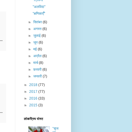
"त्रिवेणी"
"अलविदा"
"क्षणिकाएँँ"
►
सितंबर
(6)
►
अगस्त
(6)
►
जुलाई
(6)
►
जून
(6)
►
मई
(6)
►
अप्रैल
(6)
►
मार्च
(8)
►
फ़रवरी
(6)
►
जनवरी
(7)
►
2018
(77)
►
2017
(77)
►
2016
(33)
►
2015
(3)
लोकप्रिय पोस्ट
“सृज