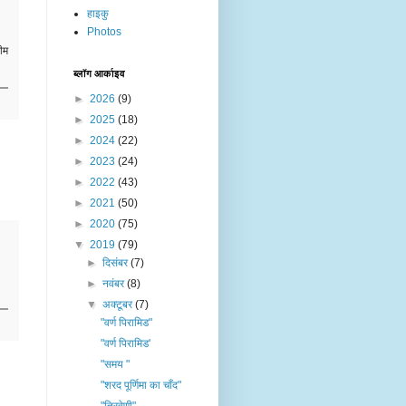
हाइकु
Photos
ीम
ब्लॉग आर्काइव
►
2026
(9)
►
2025
(18)
►
2024
(22)
►
2023
(24)
►
2022
(43)
►
2021
(50)
►
2020
(75)
▼
2019
(79)
►
दिसंबर
(7)
►
नवंबर
(8)
▼
अक्टूबर
(7)
"वर्ण पिरामिड"
"वर्ण पिरामिड'
"समय "
"शरद पूर्णिमा का चाँद"