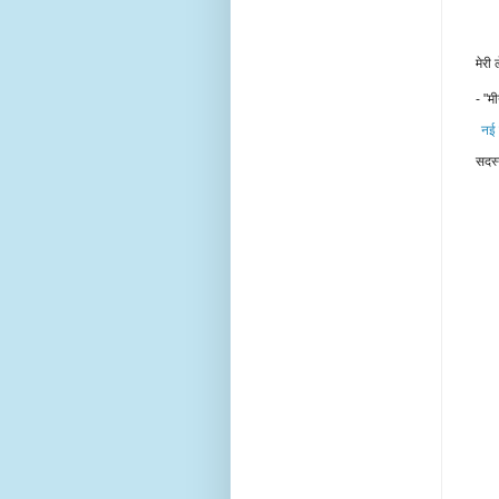
मेरी
- "मी
नई 
सदस्