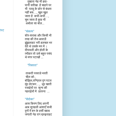
तुम्हारा नेह भी हवा-
पानी सरीखा है चाहने पर
भी पल्लू के छोर से बंधता
नहीं बस…, खुल खुल
जाता है कभी-कभी…,
चुभ जाता है कुछ भी
अबोला सा बोल...
ोस्ट
“संकल्प”
शोर-शराबा और किसी भी
तरह की तेज आवाज़ें
झुंझलाहट भरी हलचल भर
देते थे उसके मन में ।
दीपावली और होली के
त्यौहार तो उसे बहुत पसंद
थे मगर पटाखों ...
"रिक्तता"
ताकती परवाज़े भरती
चील को..
बोझिल,तन्द्रिल दृग पटल
मूंद लेटकर…, धूप खाती
रजाईयों पर शून्य की
गहराईयों में उतरना ...
"सेदोका"
आस किरण लिए अपनी
आब सुनहली आशाएँ सजी
दृगों में बन के हसीं ख्वाब
जगाती नेह राग मुस्कुराहट