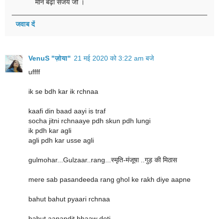
मान बढ़ा संजय जी ।
जवाब दें
VenuS "ज़ोया"
21 मई 2020 को 3:22 am बजे
uffff
ik se bdh kar ik rchnaa
kaafi din baad aayi is traf
socha jitni rchnaaye pdh skun pdh lungi
ik pdh kar agli
agli pdh kar usse agli
gulmohar...Gulzaar..rang...स्मृति-मंजूषा ..गुड़ की मिठास
mere sab pasandeeda rang ghol ke rakh diye aapne
bahut bahut pyaari rchnaa
bahut aanandit bhaaw deti