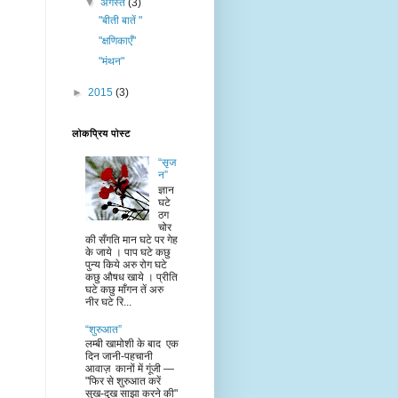
▼
अगस्त
(3)
"बीती बातें "
"क्षणिकाएँ"
"मंथन"
►
2015
(3)
लोकप्रिय पोस्ट
“सृज
न”
ज्ञान
घटे
ठग
चोर
की सँगति मान घटे पर गेह
के जाये । पाप घटे कछु
पुन्य किये अरु रोग घटे
कछु औषध खाये । प्रीति
घटे कछु माँगन तें अरु
नीर घटे रि...
“शुरुआत”
लम्बी खामोशी के बाद एक
दिन जानी-पहचानी
आवाज़ कानों में गूंजी —
"फिर से शुरुआत करें
सुख-दुख साझा करने की"