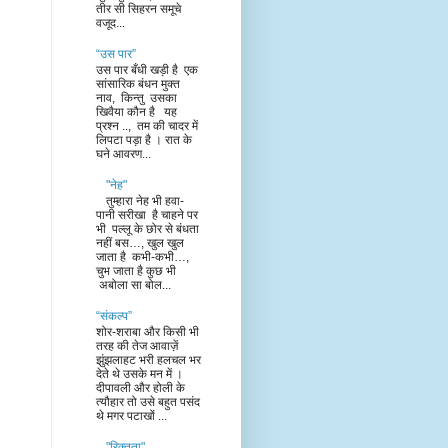
तीर सी सिहरन समूचे
वजूद...
“उस पार”
उस पार बँधी खड़ी है एक
सांसारिक बंधन मुक्त
नाव, किन्तु उसका
खिवैया कौन है यह
प्रश्न .., तम की चादर में
लिपटा पड़ा है । रात के
घने आवरण...
"नेह"
तुम्हारा नेह भी हवा-
पानी सरीखा है चाहने पर
भी पल्लू के छोर से बंधता
नहीं बस…, खुल खुल
जाता है कभी-कभी…,
चुभ जाता है कुछ भी
अबोला सा बोल...
“संकल्प”
शोर-शराबा और किसी भी
तरह की तेज आवाज़ें
झुंझलाहट भरी हलचल भर
देते थे उसके मन में ।
दीपावली और होली के
त्यौहार तो उसे बहुत पसंद
थे मगर पटाखों ...
"रिक्तता"