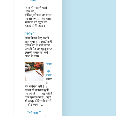
ताकती परवाज़े भरती
चील को..
बोझिल,तन्द्रिल दृग पटल
मूंद लेटकर…, धूप खाती
रजाईयों पर शून्य की
गहराईयों में उतरना ...
"सेदोका"
आस किरण लिए अपनी
आब सुनहली आशाएँ सजी
दृगों में बन के हसीं ख्वाब
जगाती नेह राग मुस्कुराहट
छलकी अनायास सूर्य
आभा के साथ ...
"साग
र
और
लहरें"
सागर
के
मन में बैचेनी भरी है ।
अजब सी हलचल कूलों
पर मची है ।। बढ़ रही हैं
देखो प्रबल वेग से , लहरें
भी आतुर हैं कितनी देर से
। तोड़ कारा म...
"नये साल में"