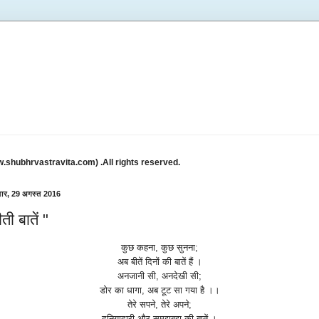
w.shubhrvastravita.com) .All rights reserved.
ार, 29 अगस्त 2016
ती बातें "
कुछ
कहना
,
कुछ
सुनना
;
अब
बीतें
दिनों
की
बातें
हैं
।
अनजानी
सी
,
अनदेखी
सी
;
डोर
का
धागा
,
अब
टूट
सा
गया
है
।।
तेरे
सपने
,
तेरे
अपने
;
दुनियादारी
और
समझबूझ
की
बातें
।