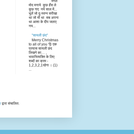
मंगल
मोद मनाये कुछ हँस ले
कुछ गाए नये साल में...
भूलें जो दुःस्वप्न सरीखा
था जो भी था सब अपना
था आशा के दीप जलाए
नय...
"सायली छंद"
Merry Christmas
to all of you 🎅 एक
प्रयास सायली छंद
लिखने का… ,
भावाभिव्यक्ति के लिए
शब्दों का क्रम -
1,2,3,2,1रहेगा । (1)
...
r
द्वारा संचालित.