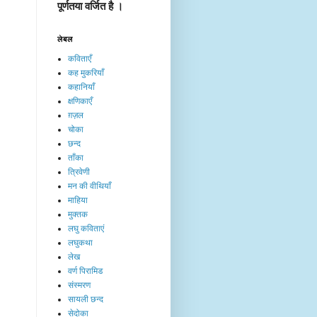
पूर्णतया वर्जित है ।
लेबल
कविताएँ
कह मुकरियाँ
कहानियाँ
क्षणिकाएँ
ग़ज़ल
चोका
छन्द
ताँका
त्रिवेणी
मन की वीथियाँ
माहिया
मुक्तक
लघु कविताएं
लघुकथा
लेख​
वर्ण पिरामिड
संस्मरण
सायली छन्द
सेदोका