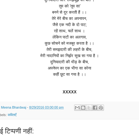
तुम
को
'
तुम
सा
'
बनने
से
दूर
करती
हैं
।।
तेरे
मेरे
बीच
का
अपनापन
,
जैसे
एक
नदी
के
दो
पाट
;
रहें
साथ
,
चलें
साथ
।
लेकिन
पाटों
का
अलगाव
,
कुछ
सोचने
को
मजबूर
करता
है
।।
तेरी
समझदारी
की
लहरों
के
बीच
,
मेरी
नादानियों
का
निर्झर
सूख
सा
गया
है
।
दुनियादारी
की
भीड़
के
बीच
,
अपनेपन
का
एक
भीगा
सा
कोना
कहीं
छूट
सा
गया
है
।।
XXXXX
y
Meena Bhardwaj
-
8/29/2016 03:00:00 pm
bels:
कविताएँ
ई टिप्पणी नहीं: