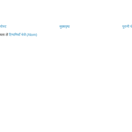
पोस्ट
मुख्यपृष्ठ
पुरानी प
यता लें
टिप्पणियाँ भेजें (Atom)