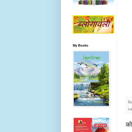
My Books
B
La
को