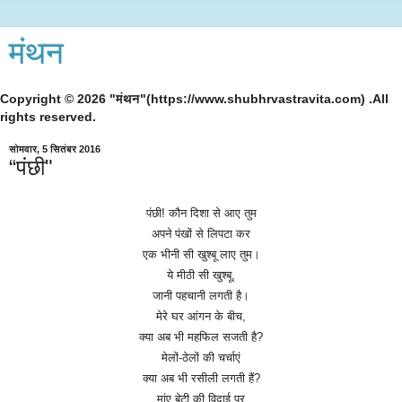
मंथन
Copyright © 2026 "मंथन"(https://www.shubhrvastravita.com) .All
rights reserved.
सोमवार, 5 सितंबर 2016
“पंछी"
पंछी
!
कौन
दिशा
से
आए
तुम
अपने
पंखों
से
लिपटा
कर
एक
भीनी
सी
खुश्बू
लाए
तुम।
ये
मीठी
सी
खुश्बू
,
जानी
पहचानी
लगती
है।
मेरे
घर
आंगन
के
बीच
,
क्या
अब
भी
महफिल
सजती
है
?
मेलों
-
ठेलों
की
चर्चाएं
क्या
अब
भी
रसीली
लगती
हैं
?
मांए
बेटी
की
विदाई
पर