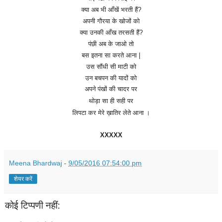
क्या
अब
भी
आँखें
भरती
हैं
?
अपनी
गौरया
के
खोजों
को
क्या
उनकी
आँख
तरसती
हैं
?
पंछी
अब
के
जाओ
तो
बस इतना सा
करते
आना
|
उस
सौंधी
सी
माटी
को
उन
बचपन
की
यादों
को
अपने
पंखों
की
चादर
पर
थोड़ा
सा
ही सही पर
लिपटा
कर मेरे ख़ातिर लेते आना ।
XXXXX
Meena Bhardwaj
-
9/05/2016 07:54:00 pm
शेयर करें
कोई टिप्पणी नहीं: