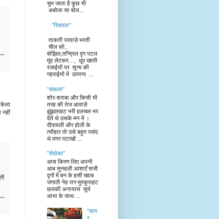
चुभ जाता है कुछ भी
अबोला सा बोल...
"रिक्तता"
ताकती परवाज़े भरती
चील को..
बोझिल,तन्द्रिल दृग पटल
मूंद लेटकर…, धूप खाती
रजाईयों पर शून्य की
गहराईयों में उतरना ...
“संकल्प”
शोर-शराबा और किसी भी
तरह की तेज आवाज़ें
अकेला
झुंझलाहट भरी हलचल भर
 नहीं
देते थे उसके मन में ।
दीपावली और होली के
त्यौहार तो उसे बहुत पसंद
थे मगर पटाखों ...
"सेदोका"
आस किरण लिए अपनी
आब सुनहली आशाएँ सजी
दृगों में बन के हसीं ख्वाब
ती
जगाती नेह राग मुस्कुराहट
छलकी अनायास सूर्य
आभा के साथ ...
"साग
र