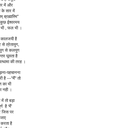
ार में और
 के सार में
् ब्रह्मास्मि”
कुछ ईश्वर‎मय
म भी , फल भी ।
ा कालजयी है
पर से त्रेतायुग,
ुग से कलयुग
्तर घूमता है
वत्थामा की तरह ।
झना-पहचानना
ी है ---”मैं” तो
ण का भी
ा नही ।
ं में तो बड़ा
र्ण है ‘मैं’
 जिस पर
 जाए
 करता है