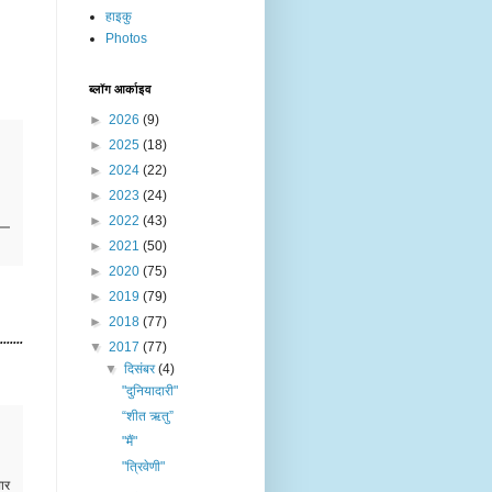
हाइकु
Photos
ब्लॉग आर्काइव
►
2026
(9)
►
2025
(18)
►
2024
(22)
►
2023
(24)
►
2022
(43)
►
2021
(50)
►
2020
(75)
►
2019
(79)
►
2018
(77)
.....
▼
2017
(77)
▼
दिसंबर
(4)
"दुनियादारी"
“शीत ऋतु”
"मैं"
"त्रिवेणी"
ार