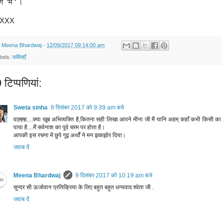
्ण ‘मैं ‘ ।
XXX
y
Meena Bhardwaj
-
12/09/2017 09:14:00 am
bels:
कविताएँ
टिप्‍पणियां:
Sweta sinha
9 दिसंबर 2017 को 9:39 am बजे
वाह्ह्ह....क्या खूब अभिव्यक्ति है,कितना सही लिखा आपने मीना जी मैं यानि अहम् कहाँ कभी किसी क
पाया है....मैं सर्वनाश का पूर्व चरम पर होता है।
आपकी इस रचना में छुपे गूढ़ अर्थों ने मन झकझोर दिया।
जवाब दें
Meena Bhardwaj
9 दिसंबर 2017 को 10:19 am बजे
सुन्दर‎ सी ऊर्जा‎वान प्रतिक्रिया‎ के लिए बहुत‎ बहुत‎ धन्यवाद श्वेता जी .
जवाब दें