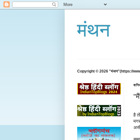
मंथन
Copyright © 2026 "मंथन"(https://ww
शनिव
"मै
है त
मगर 
अस
समा