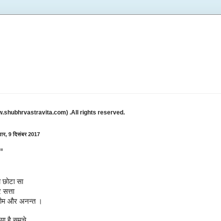
w.shubhrvastravita.com) .All rights reserved.
ार, 9 दिसंबर 2017
ं"
ो छोटा सा
सत्ता‎
ीम और अनन्त ।
या है समूचे