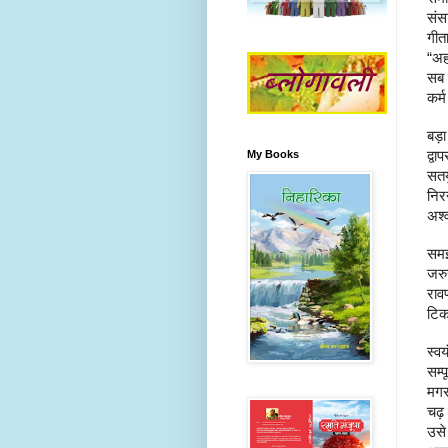
संस
गीता
“अहम
सब 
कर्
बड़
द्वा
My Books
सतय
निरन
अश्
सम
जरुर
राव
टिक
स्वय
सम्पू
मगर
चढ़
उसे