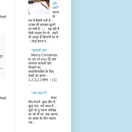
और
लहरें"
सागर
के
िराते
मन में बैचेनी भरी है ।
अजब सी हलचल कूलों
पर मची है ।। बढ़ रही हैं
देखो प्रबल वेग से , लहरें
भी आतुर हैं कितनी देर से
। तोड़ कारा म...
"सायली छंद"
Merry Christmas
द्र
to all of you 🎅 एक
प्रयास सायली छंद
लिखने का… ,
भावाभिव्यक्ति के लिए
शब्दों का क्रम -
1,2,3,2,1रहेगा । (1)
...
"नये साल में"
मंगल
िराते
मोद मनाये कुछ हँस ले
कुछ गाए नये साल में...
भूलें जो दुःस्वप्न सरीखा
था जो भी था सब अपना
था आशा के दीप जलाए
नय...