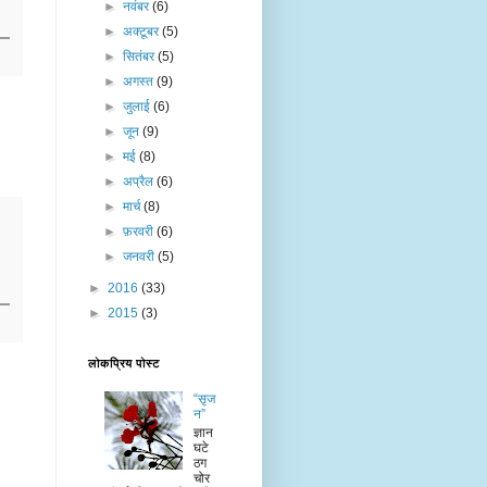
►
नवंबर
(6)
►
अक्टूबर
(5)
►
सितंबर
(5)
►
अगस्त
(9)
►
जुलाई
(6)
►
जून
(9)
►
मई
(8)
►
अप्रैल
(6)
►
मार्च
(8)
►
फ़रवरी
(6)
►
जनवरी
(5)
►
2016
(33)
►
2015
(3)
लोकप्रिय पोस्ट
“सृज
न”
ज्ञान
घटे
ठग
चोर