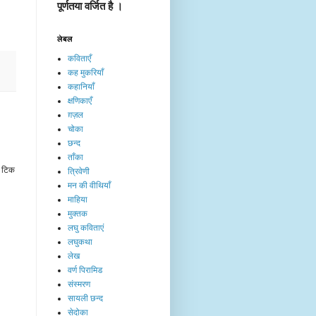
पूर्णतया वर्जित है ।
लेबल
कविताएँ
कह मुकरियाँ
कहानियाँ
क्षणिकाएँ
ग़ज़ल
चोका
छन्द
ताँका
ा टिक
त्रिवेणी
मन की वीथियाँ
माहिया
मुक्तक
लघु कविताएं
लघुकथा
लेख​
वर्ण पिरामिड
संस्मरण
सायली छन्द
सेदोका