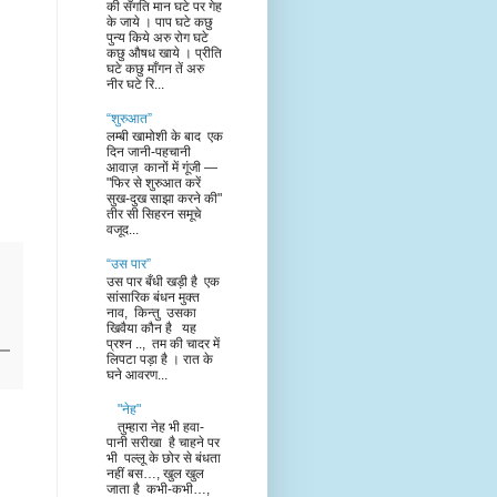
की सँगति मान घटे पर गेह
के जाये । पाप घटे कछु
पुन्य किये अरु रोग घटे
कछु औषध खाये । प्रीति
घटे कछु माँगन तें अरु
नीर घटे रि...
“शुरुआत”
लम्बी खामोशी के बाद एक
दिन जानी-पहचानी
आवाज़ कानों में गूंजी —
"फिर से शुरुआत करें
सुख-दुख साझा करने की"
तीर सी सिहरन समूचे
वजूद...
“उस पार”
उस पार बँधी खड़ी है एक
सांसारिक बंधन मुक्त
नाव, किन्तु उसका
खिवैया कौन है यह
प्रश्न .., तम की चादर में
लिपटा पड़ा है । रात के
घने आवरण...
"नेह"
तुम्हारा नेह भी हवा-
पानी सरीखा है चाहने पर
भी पल्लू के छोर से बंधता
नहीं बस…, खुल खुल
जाता है कभी-कभी…,