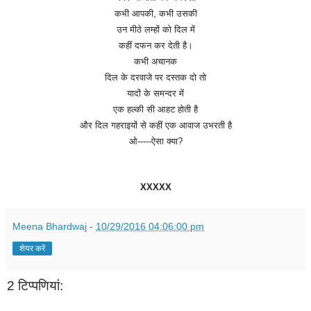
कभी
आपकी
,
कभी
उसकी
उन
मीठे
लम्हों
को
दिल
में
कहीं
दफन
कर
देती
है।
कभी
अचानक
दिल
के
दरवाजे
पर
दस्तक
दो
तो
यादों
के
समन्दर
में
एक
हल्की
सी
आहट
होती
है
और
दिल
गहराइयों
से
कहीं
एक
आवाज
उभरती
है
ओ
-----
ऐसा
क्या
?
XXXXX
Meena Bhardwaj
-
10/29/2016 04:06:00 pm
शेयर करें
2 टिप्‍पणियां: