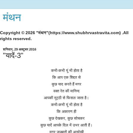
मंथन
Copyright © 2026 "मंथन"(https://www.shubhrvastravita.com) .All
rights reserved.
शनिवार, 29 अक्टूबर 2016
"यादें-3"
कभी
-
कभी
यूं
भी
होता
है
कि
आप
एक
शिद्दत
से
कुछ
याद
करते
हैंं
मगर
वक्त
रेत
की
मानिन्द
आपकी
मुट्ठी
से
फिसल
जाता
है।
कभी
-
कभी
यूं
भी
होता
है
कि
अकारण
ही
कुछ
देखकर
,
कुछ
सोचकर
कुछ
यादें
आपके
दिल
में
उभर
आती
हैं।
मगर
जज़्बातों
की
अनदेखी