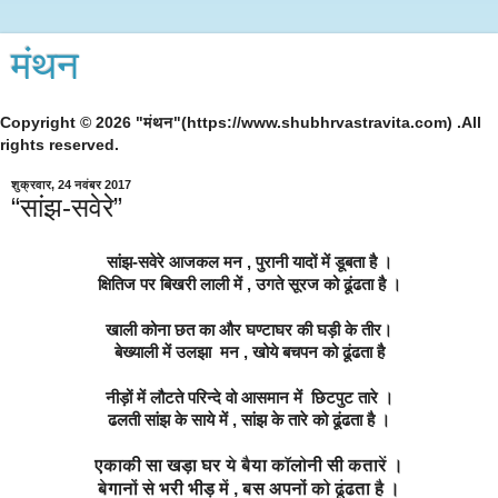
मंथन
Copyright © 2026 "मंथन"(https://www.shubhrvastravita.com) .All
rights reserved.
शुक्रवार, 24 नवंबर 2017
“सांझ-सवेरे”
सांझ-सवेरे आजकल मन , 
पुरानी यादों में डूबता है ।
क्षितिज पर बिखरी लाली में , उग
ते सूरज को ढूंढता है ।
खाली कोना छत का और 
घण्टाघर की घड़ी के तीर।
बेख्याली में उलझा  मन , 
खोये बचपन को ढूंढता है
नीड़ों में लौटते परिन्दे वो 
आसमान में  छिटपुट तारे ।
ढलती सांझ के साये में , 
सांझ के तारे को ढूंढता है ।
एकाकी सा खड़ा घर ये बैया कॉलोनी सी कतारें ।
बेगानों से भरी भीड़ में , बस अपनोंं को ढूंढता है ।