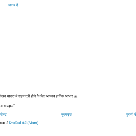
जवाब दें
 लेखन यात्रा में सहयात्री होने के लिए आपका हार्दिक आभार 🙏
ना भारद्वाज"
पोस्ट
मुख्यपृष्ठ
पुरानी प
यता लें
टिप्पणियाँ भेजें (Atom)