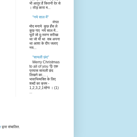
भी आतुर हैं कितनी देर से
। तोड़ कारा म...
"नये साल में"
मंगल
मोद मनाये कुछ हँस ले
कुछ गाए नये साल में...
भूलें जो दुःस्वप्न सरीखा
था जो भी था सब अपना
था आशा के दीप जलाए
नय...
"सायली छंद"
Merry Christmas
to all of you 🎅 एक
प्रयास सायली छंद
लिखने का… ,
भावाभिव्यक्ति के लिए
शब्दों का क्रम -
1,2,3,2,1रहेगा । (1)
...
r
द्वारा संचालित.