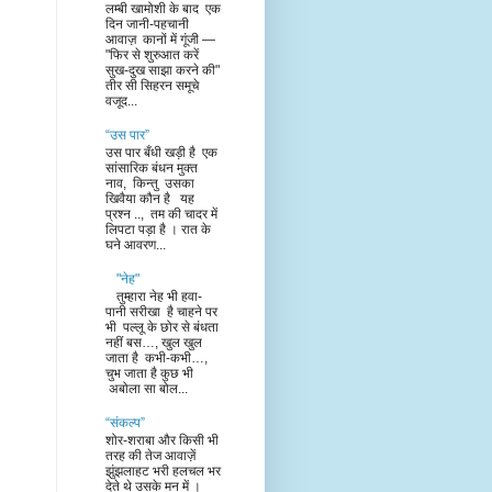
लम्बी खामोशी के बाद एक
दिन जानी-पहचानी
आवाज़ कानों में गूंजी —
"फिर से शुरुआत करें
सुख-दुख साझा करने की"
तीर सी सिहरन समूचे
वजूद...
“उस पार”
उस पार बँधी खड़ी है एक
सांसारिक बंधन मुक्त
नाव, किन्तु उसका
खिवैया कौन है यह
प्रश्न .., तम की चादर में
लिपटा पड़ा है । रात के
घने आवरण...
"नेह"
तुम्हारा नेह भी हवा-
पानी सरीखा है चाहने पर
भी पल्लू के छोर से बंधता
नहीं बस…, खुल खुल
जाता है कभी-कभी…,
चुभ जाता है कुछ भी
अबोला सा बोल...
“संकल्प”
शोर-शराबा और किसी भी
तरह की तेज आवाज़ें
झुंझलाहट भरी हलचल भर
देते थे उसके मन में ।