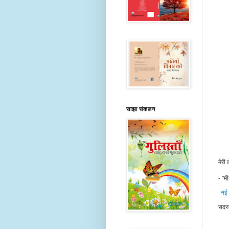
साझा संकलन
मेरी
- "मी
नई 
सदस्