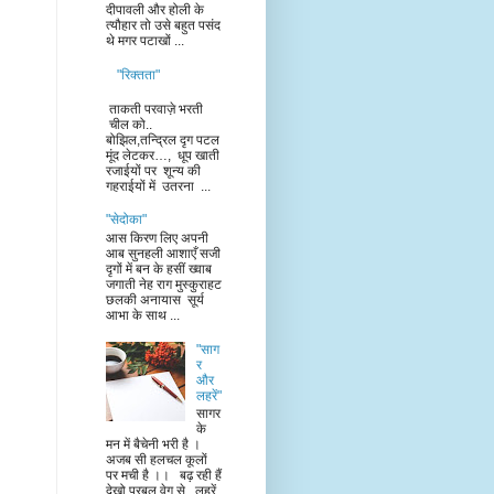
दीपावली और होली के
त्यौहार तो उसे बहुत पसंद
थे मगर पटाखों ...
"रिक्तता"
ताकती परवाज़े भरती
चील को..
बोझिल,तन्द्रिल दृग पटल
मूंद लेटकर…, धूप खाती
रजाईयों पर शून्य की
गहराईयों में उतरना ...
"सेदोका"
आस किरण लिए अपनी
आब सुनहली आशाएँ सजी
दृगों में बन के हसीं ख्वाब
जगाती नेह राग मुस्कुराहट
छलकी अनायास सूर्य
आभा के साथ ...
"साग
र
और
लहरें"
सागर
के
मन में बैचेनी भरी है ।
अजब सी हलचल कूलों
पर मची है ।। बढ़ रही हैं
देखो प्रबल वेग से , लहरें