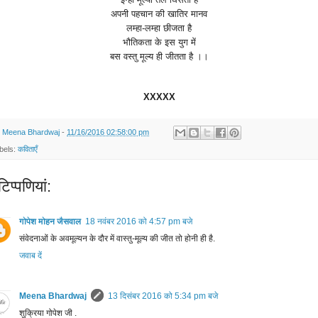
अपनी
पहचान
की
खातिर
मानव
लम्हा
-
लम्हा
छीजता
है
भौतिकता
के
इस
युग
में
बस
वस्तु
मूल्य
ही
जीतता
है
।।
XXXXX
y
Meena Bhardwaj
-
11/16/2016 02:58:00 pm
bels:
कविताएँ
िप्‍पणियां:
गोपेश मोहन जैसवाल
18 नवंबर 2016 को 4:57 pm बजे
संवेदनाओं के अवमूल्यन के दौर में वास्तु-मूल्य की जीत तो होनी ही है.
जवाब दें
Meena Bhardwaj
13 दिसंबर 2016 को 5:34 pm बजे
शुक्रिया गोपेश जी .