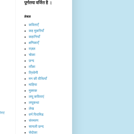
पूर्णतया वर्जित है ।
लेबल
कविताएँ
कह मुकरियाँ
कहानियाँ
क्षणिकाएँ
ग़ज़ल
चोका
छन्द
ताँका
त्रिवेणी
मन की वीथियाँ
माहिया
मुक्तक
लघु कविताएं
लघुकथा
लेख​
ोस्ट
वर्ण पिरामिड
संस्मरण
सायली छन्द
सेदोका