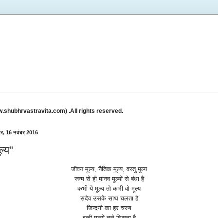
w.shubhrvastravita.com) .All rights reserved.
ार, 16 नवंबर 2016
ल्य"
जीवन
मूल्य
,
नैतिक
मूल्य
,
वस्तु
मूल्य
जन्म
से
ही
मानव
मूल्यों
से
बंधा
है
कभी
ये
मूल्य
तो
कभी
वो
मूल्य
सदैव
उसके
साथ
चलता
है
जिन्दगी
का
हर
चरण
इन्ही
मूल्यों
तले
घिसता
है