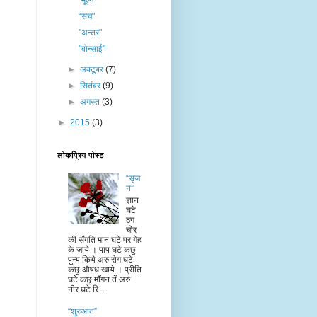
"मूल्य"
“सच"
"अन्तर"
"बोन्साई"
►
अक्टूबर
(7)
►
सितंबर
(9)
►
अगस्त
(3)
►
2015
(3)
लोकप्रिय पोस्ट
“सृज
न”
ज्ञान
घटे
ठग
चोर
की सँगति मान घटे पर गेह
के जाये । पाप घटे कछु
पुन्य किये अरु रोग घटे
कछु औषध खाये । प्रीति
घटे कछु माँगन तें अरु
नीर घटे रि...
“शुरुआत”