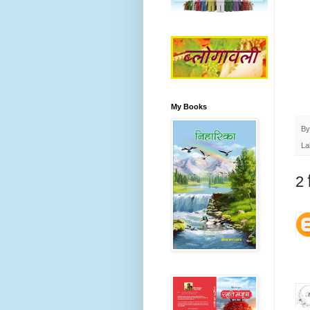
My Books
B
La
2 ट