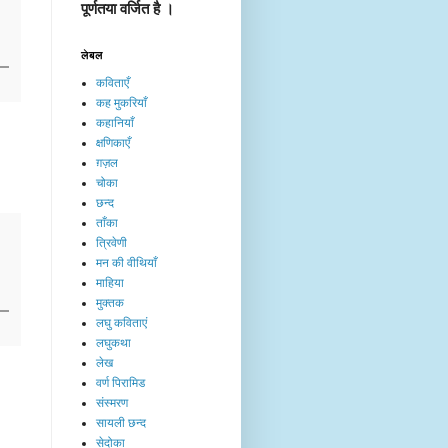
पूर्णतया वर्जित है ।
लेबल
कविताएँ
कह मुकरियाँ
कहानियाँ
क्षणिकाएँ
ग़ज़ल
चोका
छन्द
ताँका
त्रिवेणी
मन की वीथियाँ
माहिया
मुक्तक
लघु कविताएं
लघुकथा
लेख​
वर्ण पिरामिड
संस्मरण
सायली छन्द
सेदोका