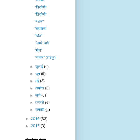
“अक्सर”
“त्रिवेणी"
“त्रिवेणी"
"रक्षक"
“महारास”
"चाँद"
“रेशमी धागे”
“मौन”
“सावन” (हाइकु)
►
जुलाई
(6)
►
जून
(9)
►
मई
(8)
►
अप्रैल
(6)
►
मार्च
(8)
►
फ़रवरी
(6)
►
जनवरी
(5)
►
2016
(33)
►
2015
(3)