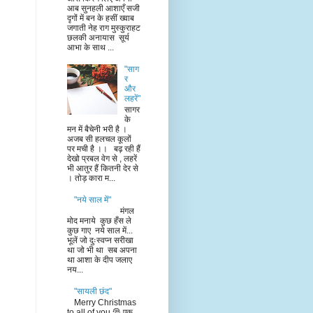
आब सुनहली आशाएँ सजी
दृगों में बन के हसीं ख्वाब
जगाती नेह राग मुस्कुराहट
छलकी अनायास सूर्य
आभा के साथ ...
"साग
र
और
लहरें"
सागर
के
मन में बैचेनी भरी है ।
अजब सी हलचल कूलों
पर मची है ।। बढ़ रही हैं
देखो प्रबल वेग से , लहरें
भी आतुर हैं कितनी देर से
। तोड़ कारा म...
"नये साल में"
मंगल
मोद मनाये कुछ हँस ले
कुछ गाए नये साल में...
भूलें जो दुःस्वप्न सरीखा
था जो भी था सब अपना
था आशा के दीप जलाए
नय...
"सायली छंद"
Merry Christmas
to all of you 🎅 एक