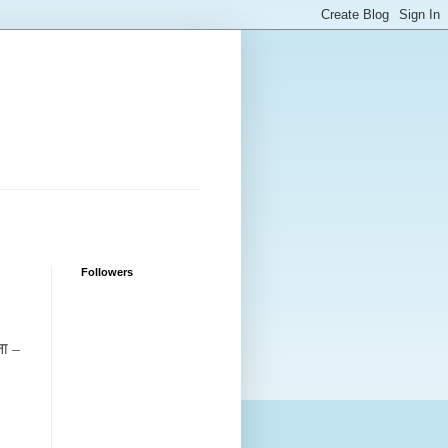
Followers
ना –