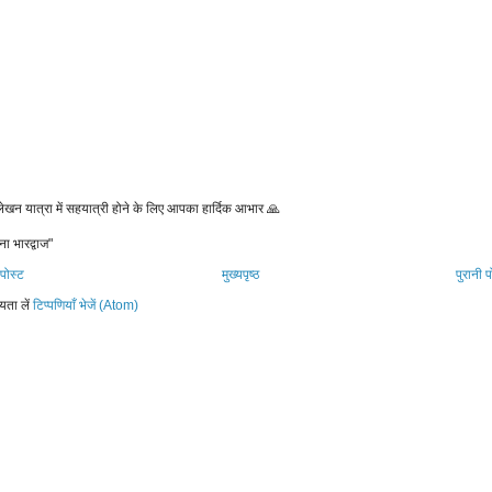
 लेखन यात्रा में सहयात्री होने के लिए आपका हार्दिक आभार 🙏
ना भारद्वाज"
पोस्ट
मुख्यपृष्ठ
पुरानी प
यता लें
टिप्पणियाँ भेजें (Atom)