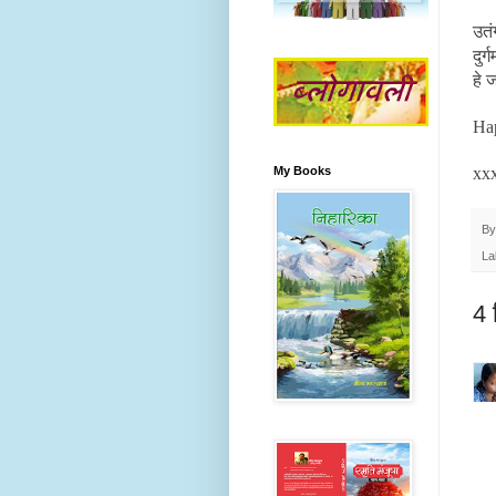
उतं
दुर
हे 
Hap
xx
My Books
B
La
4 ट