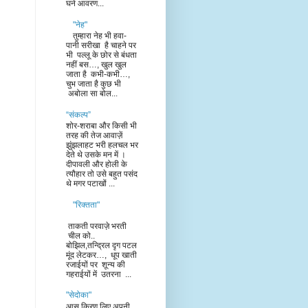
घने आवरण...
"नेह"
तुम्हारा नेह भी हवा-
पानी सरीखा है चाहने पर
भी पल्लू के छोर से बंधता
नहीं बस…, खुल खुल
जाता है कभी-कभी…,
चुभ जाता है कुछ भी
अबोला सा बोल...
“संकल्प”
शोर-शराबा और किसी भी
तरह की तेज आवाज़ें
झुंझलाहट भरी हलचल भर
देते थे उसके मन में ।
दीपावली और होली के
त्यौहार तो उसे बहुत पसंद
थे मगर पटाखों ...
"रिक्तता"
ताकती परवाज़े भरती
चील को..
बोझिल,तन्द्रिल दृग पटल
मूंद लेटकर…, धूप खाती
रजाईयों पर शून्य की
गहराईयों में उतरना ...
"सेदोका"
आस किरण लिए अपनी