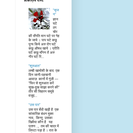
लोकप्रिय पोस्ट
“सृज
न”
ज्ञान
घटे
ठग
चोर
की सँगति मान घटे पर गेह
के जाये । पाप घटे कछु
पुन्य किये अरु रोग घटे
कछु औषध खाये । प्रीति
घटे कछु माँगन तें अरु
नीर घटे रि...
“शुरुआत”
लम्बी खामोशी के बाद एक
दिन जानी-पहचानी
आवाज़ कानों में गूंजी —
"फिर से शुरुआत करें
सुख-दुख साझा करने की"
तीर सी सिहरन समूचे
वजूद...
“उस पार”
उस पार बँधी खड़ी है एक
सांसारिक बंधन मुक्त
नाव, किन्तु उसका
खिवैया कौन है यह
प्रश्न .., तम की चादर में
लिपटा पड़ा है । रात के