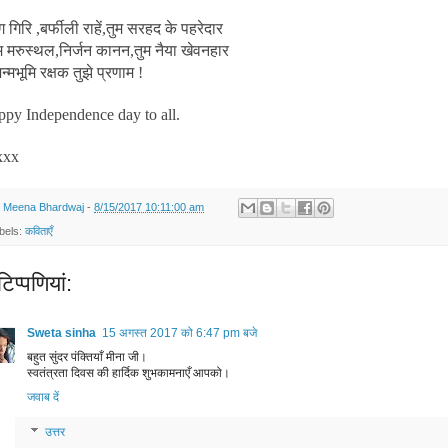
ग गिरि ,बर्फीली राहें,तुम सरहद के पहरेदार
्गम मरुस्थल,निर्जन कानन,तुम नैया खेवनहार
जन्मभूमि रक्षक तुझे प्रणाम !
py Independence day to all.
xxx
y
Meena Bhardwaj
-
8/15/2017 10:11:00 am
bels:
कविताएँ
िप्‍पणियां:
Sweta sinha
15 अगस्त 2017 को 6:47 pm बजे
बहुत सुंदर पंक्तियाँ मीना जी।
स्वतंत्रता दिवस की हार्दिक शुभकामनाएँ आपको।
जवाब दें
उत्तर