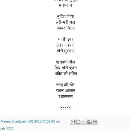
मनभावन‎
मुदित जीया
हरी-भरी धरा
अम्बर खिला
धानी चूनर
लहर लहराए
गौरी मुस्काए
श्रावणी तीज
शिव-गौरी पूजन
भक्ति की शक्ति‎
स्नेह की डोर
पावन अवसर
रक्षाबन्धन
xxxxx
y
Meena Bhardwaj
-
8/01/2017 07:32:00 am
bels:
हाइकु