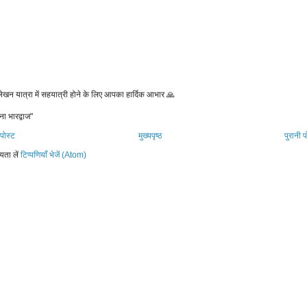
 लेखन यात्रा में सहयात्री होने के लिए आपका हार्दिक आभार 🙏
ना भारद्वाज"
पोस्ट
मुख्यपृष्ठ
पुरानी प
यता लें
टिप्पणियाँ भेजें (Atom)