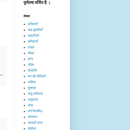
पूर्णतया वर्जित है ।
लेबल
कविताएँ
कह मुकरियाँ
कहानियाँ
क्षणिकाएँ
ग़ज़ल
चोका
छन्द
ताँका
त्रिवेणी
मन की वीथियाँ
माहिया
मुक्तक
लघु कविताएं
लघुकथा
लेख​
वर्ण पिरामिड
संस्मरण
सायली छन्द
सेदोका