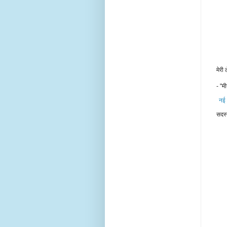
मेरी
- "मी
नई 
सदस्