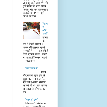
आब सुनहली आशाएँ सजी
दृगों में बन के हसीं ख्वाब
जगाती नेह राग मुस्कुराहट
छलकी अनायास सूर्य
आभा के साथ ...
"साग
र
और
लहरें"
सागर
के
मन में बैचेनी भरी है ।
अजब सी हलचल कूलों
पर मची है ।। बढ़ रही हैं
देखो प्रबल वेग से , लहरें
भी आतुर हैं कितनी देर से
। तोड़ कारा म...
"नये साल में"
मंगल
मोद मनाये कुछ हँस ले
कुछ गाए नये साल में...
भूलें जो दुःस्वप्न सरीखा
था जो भी था सब अपना
था आशा के दीप जलाए
नय...
"सायली छंद"
Merry Christmas
to all of you 🎅 एक