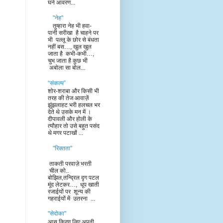
घने आवरण...
"नेह"
तुम्हारा नेह भी हवा-
पानी सरीखा है चाहने पर
भी पल्लू के छोर से बंधता
नहीं बस…, खुल खुल
जाता है कभी-कभी…,
चुभ जाता है कुछ भी
अबोला सा बोल...
“संकल्प”
शोर-शराबा और किसी भी
तरह की तेज आवाज़ें
झुंझलाहट भरी हलचल भर
देते थे उसके मन में ।
दीपावली और होली के
त्यौहार तो उसे बहुत पसंद
थे मगर पटाखों ...
"रिक्तता"
ताकती परवाज़े भरती
चील को..
बोझिल,तन्द्रिल दृग पटल
मूंद लेटकर…, धूप खाती
रजाईयों पर शून्य की
गहराईयों में उतरना ...
"सेदोका"
आस किरण लिए अपनी