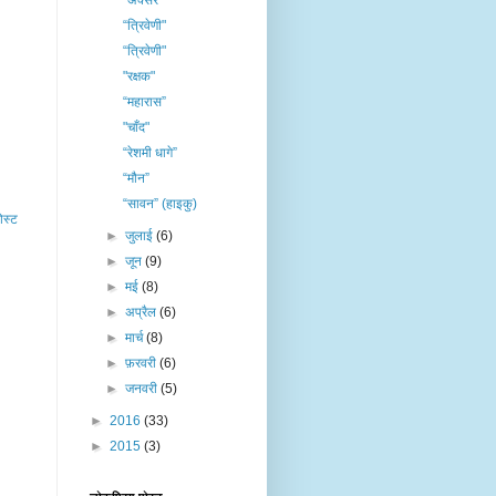
“अक्सर”
“त्रिवेणी"
“त्रिवेणी"
"रक्षक"
“महारास”
"चाँद"
“रेशमी धागे”
“मौन”
“सावन” (हाइकु)
ोस्ट
►
जुलाई
(6)
►
जून
(9)
►
मई
(8)
►
अप्रैल
(6)
►
मार्च
(8)
►
फ़रवरी
(6)
►
जनवरी
(5)
►
2016
(33)
►
2015
(3)