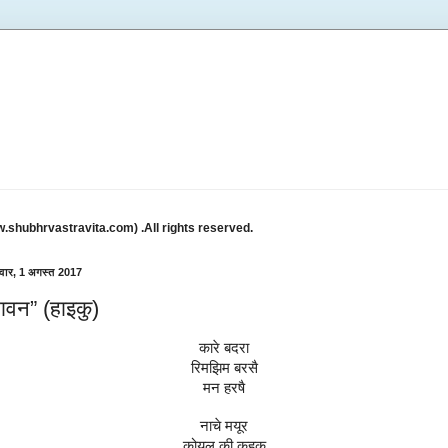
w.shubhrvastravita.com) .All rights reserved.
वार, 1 अगस्त 2017
ावन” (हाइकु)
कारे बदरा
रिमझिम बरसै
मन हरषै
नाचे मयूर
कोयल की कुहूक