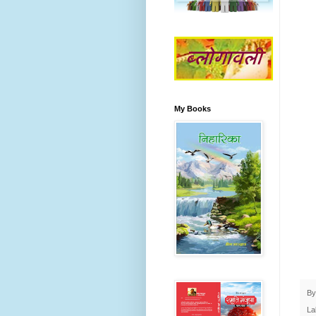
My Books
B
La