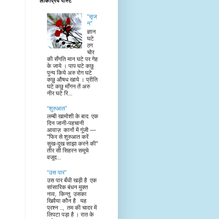
लोकप्रिय पोस्ट
“सृज
न”
ज्ञान
घटे
ठग
चोर
की सँगति मान घटे पर गेह
के जाये । पाप घटे कछु
पुन्य किये अरु रोग घटे
कछु औषध खाये । प्रीति
घटे कछु माँगन तें अरु
नीर घटे रि...
“शुरुआत”
लम्बी खामोशी के बाद एक
दिन जानी-पहचानी
आवाज़ कानों में गूंजी —
"फिर से शुरुआत करें
सुख-दुख साझा करने की"
तीर सी सिहरन समूचे
वजूद...
“उस पार”
उस पार बँधी खड़ी है एक
सांसारिक बंधन मुक्त
नाव, किन्तु उसका
खिवैया कौन है यह
प्रश्न .., तम की चादर में
लिपटा पड़ा है । रात के