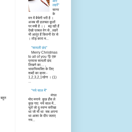
और
लहरें"
सागर
के
मन में बैचेनी भरी है ।
अजब सी हलचल कूलों
पर मची है ।। बढ़ रही हैं
देखो प्रबल वेग से , लहरें
भी आतुर हैं कितनी देर से
। तोड़ कारा म...
"सायली छंद"
Merry Christmas
to all of you 🎅 एक
प्रयास सायली छंद
लिखने का… ,
भावाभिव्यक्ति के लिए
शब्दों का क्रम -
1,2,3,2,1रहेगा । (1)
...
"नये साल में"
मंगल
 बहुत
मोद मनाये कुछ हँस ले
कुछ गाए नये साल में...
भूलें जो दुःस्वप्न सरीखा
था जो भी था सब अपना
था आशा के दीप जलाए
नय...