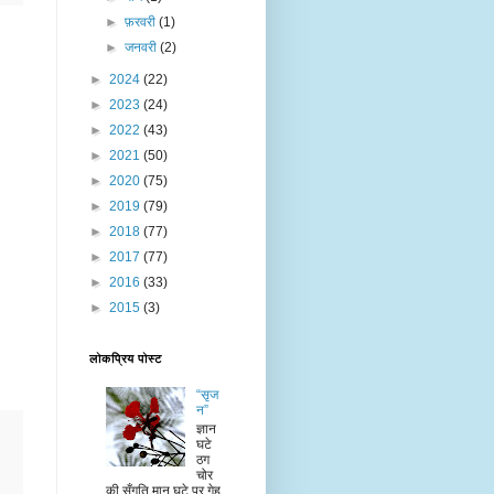
►
फ़रवरी
(1)
►
जनवरी
(2)
►
2024
(22)
►
2023
(24)
►
2022
(43)
►
2021
(50)
►
2020
(75)
►
2019
(79)
►
2018
(77)
►
2017
(77)
►
2016
(33)
►
2015
(3)
लोकप्रिय पोस्ट
“सृज
न”
ज्ञान
घटे
ठग
चोर
की सँगति मान घटे पर गेह