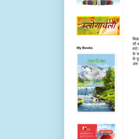
बिखर
सौ क
My Books
मेरी
के स
के 
अंश 