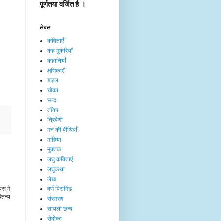
पूर्णतया वर्जित है ।
लेबल
कविताएँ
कह मुकरियाँ
कहानियाँ
क्षणिकाएँ
ग़ज़ल
चोका
छन्द
ताँका
त्रिवेणी
मन की वीथियाँ
माहिया
मुक्तक
लघु कविताएं
लघुकथा
लेख​
वर्ण पिरामिड
स में
ैतन्य
संस्मरण
सायली छन्द
सेदोका