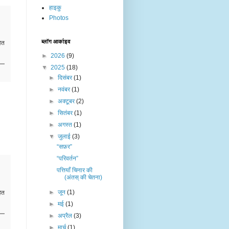
हाइकु
Photos
ब्लॉग आर्काइव
ित
►
2026
(9)
▼
2025
(18)
►
दिसंबर
(1)
►
नवंबर
(1)
►
अक्टूबर
(2)
►
सितंबर
(1)
►
अगस्त
(1)
▼
जुलाई
(3)
“सफ़र”
“परिवर्तन”
पत्तियाँ चिनार की
(अंतस् की चेतना)
►
जून
(1)
ित
►
मई
(1)
►
अप्रैल
(3)
►
मार्च
(1)