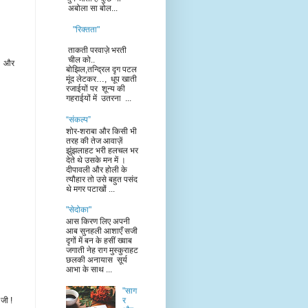
अबोला सा बोल...
"रिक्तता"
ताकती परवाज़े भरती
चील को..
ाई और
बोझिल,तन्द्रिल दृग पटल
मूंद लेटकर…, धूप खाती
रजाईयों पर शून्य की
गहराईयों में उतरना ...
“संकल्प”
शोर-शराबा और किसी भी
तरह की तेज आवाज़ें
झुंझलाहट भरी हलचल भर
देते थे उसके मन में ।
दीपावली और होली के
त्यौहार तो उसे बहुत पसंद
थे मगर पटाखों ...
"सेदोका"
आस किरण लिए अपनी
आब सुनहली आशाएँ सजी
दृगों में बन के हसीं ख्वाब
जगाती नेह राग मुस्कुराहट
छलकी अनायास सूर्य
आभा के साथ ...
"साग
र
जी !