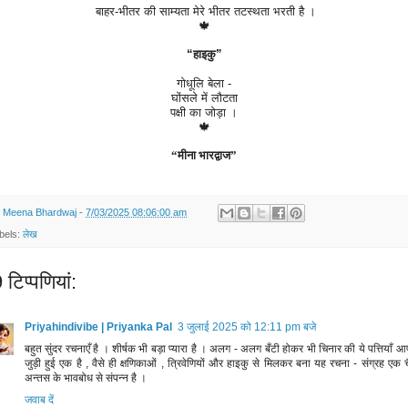
बाहर-भीतर की साम्यता मेरे भीतर तटस्थता भरती है ।
🍁
“हाइकु”
गोधूलि बेला -
घोंसले में लौटता
पक्षी का जोड़ा ।
🍁
“मीना भारद्वाज”
y
Meena Bhardwaj
-
7/03/2025 08:06:00 am
bels:
लेख​
टिप्‍पणियां:
Priyahindivibe | Priyanka Pal
3 जुलाई 2025 को 12:11 pm बजे
बहुत सुंदर रचनाएँ है । शीर्षक भी बड़ा प्यारा है । अलग - अलग बँटी होकर भी चिनार की ये पत्तियाँ आप
जुड़ी हुई एक है , वैसे ही क्षणिकाओं , त्रिवेणियों और हाइकु से मिलकर बना यह रचना - संग्रह एक च
अन्तस के भावबोध से संपन्न है ।
जवाब दें