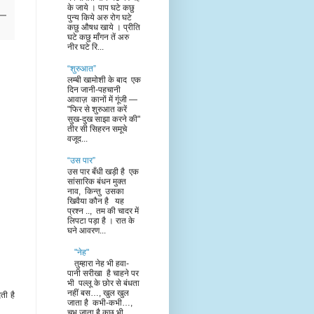
के जाये । पाप घटे कछु
पुन्य किये अरु रोग घटे
कछु औषध खाये । प्रीति
घटे कछु माँगन तें अरु
नीर घटे रि...
“शुरुआत”
लम्बी खामोशी के बाद एक
दिन जानी-पहचानी
आवाज़ कानों में गूंजी —
"फिर से शुरुआत करें
सुख-दुख साझा करने की"
तीर सी सिहरन समूचे
वजूद...
“उस पार”
उस पार बँधी खड़ी है एक
सांसारिक बंधन मुक्त
नाव, किन्तु उसका
खिवैया कौन है यह
प्रश्न .., तम की चादर में
लिपटा पड़ा है । रात के
घने आवरण...
"नेह"
तुम्हारा नेह भी हवा-
पानी सरीखा है चाहने पर
भी पल्लू के छोर से बंधता
नहीं बस…, खुल खुल
ती है
जाता है कभी-कभी…,
चुभ जाता है कुछ भी